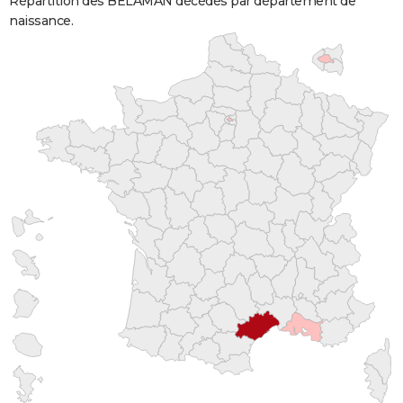
Répartition des BELAMAN décédés par département de
naissance.