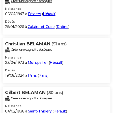
Créer une cagnotte obsèques
City break
Voyage de noces
Climat
Destinations
Voyage nature
Forum
+
PHOTO
Naissance
06/04/1943 à
Béziers
(
Hérault
)
GUIDES D'ACHAT
Décès
25/01/2026 à
Caluire-et-Cuire
(
Rhône
)
BONS PLANS
CARTE DE VOEUX
Christian BELAMAN
(51 ans)
Carte Bonne année
Carte Pâques
Carte de Noël
Carte Saint-Valentin
Carte d'anniversaire
DICTIONNAIRE
Créer une cagnotte obsèques
Biographies
Expressions
Dictionnaire
Citations
Proverbes
PROGRAMME TV
Naissance
23/04/1973 à
Montpellier
(
Hérault
)
COPAINS D'AVANT
Décès
19/08/2024 à
Paris
(
Paris
)
Se connecter
Collèges
Universités
Service militaire
S'inscrire
Lycées
Primaires
Entreprises
Avis de recherche
AVIS DE DÉCÈS
FORUM
Gilbert BELAMAN
(80 ans)
Lifestyle
Sport
Television
Cinema
Bricolage
Culture
Auto
Voyage
Créer une cagnotte obsèques
Naissance
04/02/1938 à
Saint-Thibéry
(
Hérault
)