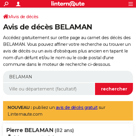
ACTUALITÉS
Connexion
S'inscrire
Avis de décès
Rechercher
Société
Education
Villes
Politique
Faits Divers
Monde
+
SPORT
Avis de décès BELAMAN
Football
Cyclisme
Forum
Coupe du monde 2026
Tennis
Rugby
CULTURE
Accédez gratuitement sur cette page au carnet des décès des
TNT
Cinéma
Musique
Programme TV
Streaming
Sorties cinéma
+
BELAMAN. Vous pouvez affiner votre recherche ou trouver un
FINANCE
avis de décès ou un avis d'obsèques plus ancien en tapant le
Impôts
Immobilier
Banque
Crédit
Retraite
Epargne
Risques naturels par ville
Assurance
AUTO
nom d'un défunt et/ou le nom ou le code postal d'une
commune dans le moteur de recherche ci-dessous.
Réserver un essai
Berlines
Forum auto
Essais
Citadines
SUV
+
HIGH-TECH
Meilleur smartphone
Ordinateurs
Guide high-tech
Mobiles
Internet
Jeux vidéo
+
BRICOLAGE
Aménagement intérieur
Cuisine
Jardinage
+
Forum
Extérieur
Salle de bains
Rangement
WEEK-END
Escapades
Expositions
Week-end nature
Guides de France
Patrimoine
Musées
+
LIFESTYLE
NOUVEAU :
publiez un
avis de décès gratuit
sur
Linternaute.com
Bien-être
Mode
+
Art de vivre
Loisirs
Modes de vie
SANTE
Pierre BELAMAN
Guide de la santé
Médicaments
+
Alimentation
Maladies
Sommeil
(82 ans)
VOYAGE