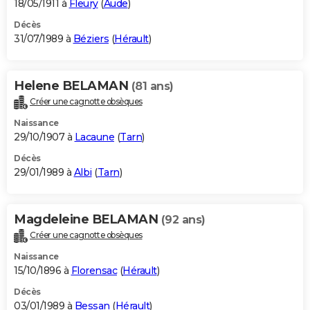
18/05/1911 à
Fleury
(
Aude
)
Décès
31/07/1989 à
Béziers
(
Hérault
)
Helene BELAMAN
(81 ans)
Créer une cagnotte obsèques
Naissance
29/10/1907 à
Lacaune
(
Tarn
)
Décès
29/01/1989 à
Albi
(
Tarn
)
Magdeleine BELAMAN
(92 ans)
Créer une cagnotte obsèques
Naissance
15/10/1896 à
Florensac
(
Hérault
)
Décès
03/01/1989 à
Bessan
(
Hérault
)