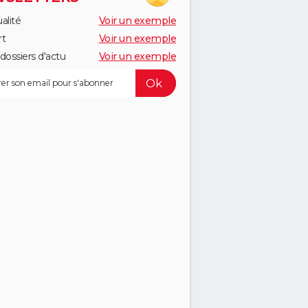
alité
Voir un exemple
rt
Voir un exemple
dossiers d'actu
Voir un exemple