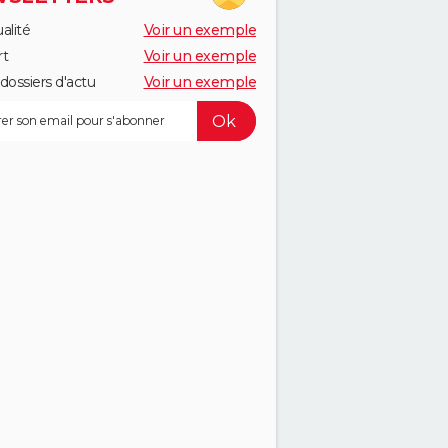
alité
Voir un exemple
rt
Voir un exemple
dossiers d'actu
Voir un exemple