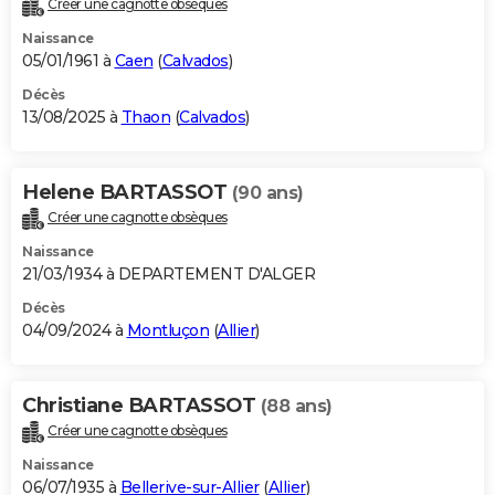
Créer une cagnotte obsèques
City break
Voyage de noces
Climat
Destinations
Voyage nature
Forum
+
PHOTO
Naissance
05/01/1961 à
Caen
(
Calvados
)
GUIDES D'ACHAT
Décès
13/08/2025 à
Thaon
(
Calvados
)
BONS PLANS
CARTE DE VOEUX
Helene BARTASSOT
(90 ans)
Carte Bonne année
Carte Pâques
Carte de Noël
Carte Saint-Valentin
Carte d'anniversaire
DICTIONNAIRE
Créer une cagnotte obsèques
Biographies
Expressions
Dictionnaire
Citations
Proverbes
PROGRAMME TV
Naissance
21/03/1934 à DEPARTEMENT D'ALGER
COPAINS D'AVANT
Décès
04/09/2024 à
Montluçon
(
Allier
)
Se connecter
Collèges
Universités
Service militaire
S'inscrire
Lycées
Primaires
Entreprises
Avis de recherche
AVIS DE DÉCÈS
FORUM
Christiane BARTASSOT
(88 ans)
Lifestyle
Sport
Television
Cinema
Bricolage
Culture
Auto
Voyage
Créer une cagnotte obsèques
Naissance
06/07/1935 à
Bellerive-sur-Allier
(
Allier
)