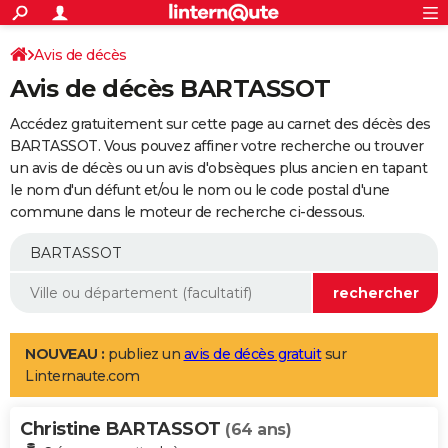
ACTUALITÉS
Connexion
S'inscrire
Avis de décès
Rechercher
Société
Education
Villes
Politique
Faits Divers
Monde
+
SPORT
Avis de décès BARTASSOT
Football
Cyclisme
Forum
Coupe du monde 2026
Tennis
Rugby
CULTURE
Accédez gratuitement sur cette page au carnet des décès des
TNT
Cinéma
Musique
Programme TV
Streaming
Sorties cinéma
+
BARTASSOT. Vous pouvez affiner votre recherche ou trouver
FINANCE
un avis de décès ou un avis d'obsèques plus ancien en tapant
Impôts
Immobilier
Banque
Crédit
Retraite
Epargne
Risques naturels par ville
Assurance
AUTO
le nom d'un défunt et/ou le nom ou le code postal d'une
commune dans le moteur de recherche ci-dessous.
Réserver un essai
Berlines
Forum auto
Essais
Citadines
SUV
+
HIGH-TECH
Meilleur smartphone
Ordinateurs
Guide high-tech
Mobiles
Internet
Jeux vidéo
+
BRICOLAGE
Aménagement intérieur
Cuisine
Jardinage
+
Forum
Extérieur
Salle de bains
Rangement
WEEK-END
Escapades
Expositions
Week-end nature
Guides de France
Patrimoine
Musées
+
LIFESTYLE
NOUVEAU :
publiez un
avis de décès gratuit
sur
Linternaute.com
Bien-être
Mode
+
Art de vivre
Loisirs
Modes de vie
SANTE
Christine BARTASSOT
Guide de la santé
Médicaments
+
Alimentation
Maladies
Sommeil
(64 ans)
VOYAGE