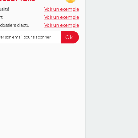
alité
Voir un exemple
rt
Voir un exemple
dossiers d'actu
Voir un exemple