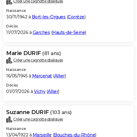
Créer une cagnotte obsèques
City break
Voyage de noces
Climat
Destinations
Voyage nature
Forum
+
PHOTO
Naissance
30/11/1942 à
Bort-les-Orgues
(
Corrèze
)
GUIDES D'ACHAT
Décès
11/07/2026 à
Garches
(
Hauts-de-Seine
)
BONS PLANS
CARTE DE VOEUX
Marie DURIF
(81 ans)
Carte Bonne année
Carte Pâques
Carte de Noël
Carte Saint-Valentin
Carte d'anniversaire
DICTIONNAIRE
Créer une cagnotte obsèques
Biographies
Expressions
Dictionnaire
Citations
Proverbes
PROGRAMME TV
Naissance
16/05/1945 à
Marcenat
(
Allier
)
COPAINS D'AVANT
Décès
01/07/2026 à
Vichy
(
Allier
)
Se connecter
Collèges
Universités
Service militaire
S'inscrire
Lycées
Primaires
Entreprises
Avis de recherche
AVIS DE DÉCÈS
FORUM
Suzanne DURIF
(103 ans)
Lifestyle
Sport
Television
Cinema
Bricolage
Culture
Auto
Voyage
Créer une cagnotte obsèques
Naissance
13/04/1922 à
Marseille
(
Bouches-du-Rhône
)