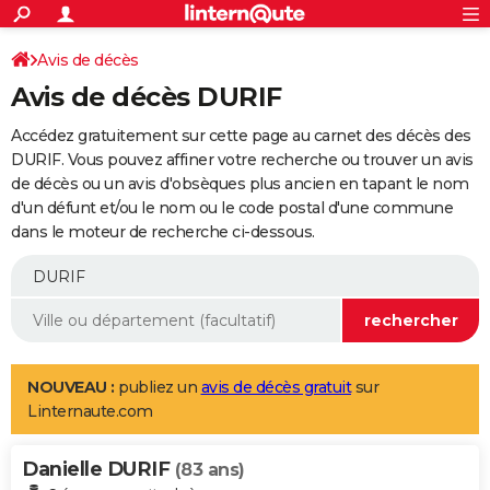
ACTUALITÉS
Connexion
S'inscrire
Avis de décès
Rechercher
Société
Education
Villes
Politique
Faits Divers
Monde
+
SPORT
Avis de décès DURIF
Football
Cyclisme
Forum
Coupe du monde 2026
Tennis
Rugby
CULTURE
Accédez gratuitement sur cette page au carnet des décès des
TNT
Cinéma
Musique
Programme TV
Streaming
Sorties cinéma
+
DURIF. Vous pouvez affiner votre recherche ou trouver un avis
FINANCE
de décès ou un avis d'obsèques plus ancien en tapant le nom
Impôts
Immobilier
Banque
Crédit
Retraite
Epargne
Risques naturels par ville
Assurance
AUTO
d'un défunt et/ou le nom ou le code postal d'une commune
dans le moteur de recherche ci-dessous.
Réserver un essai
Berlines
Forum auto
Essais
Citadines
SUV
+
HIGH-TECH
Meilleur smartphone
Ordinateurs
Guide high-tech
Mobiles
Internet
Jeux vidéo
+
BRICOLAGE
Aménagement intérieur
Cuisine
Jardinage
+
Forum
Extérieur
Salle de bains
Rangement
WEEK-END
Escapades
Expositions
Week-end nature
Guides de France
Patrimoine
Musées
+
LIFESTYLE
NOUVEAU :
publiez un
avis de décès gratuit
sur
Linternaute.com
Bien-être
Mode
+
Art de vivre
Loisirs
Modes de vie
SANTE
Danielle DURIF
Guide de la santé
Médicaments
+
Alimentation
Maladies
Sommeil
(83 ans)
VOYAGE