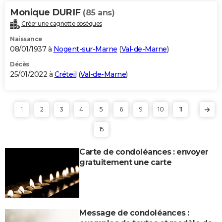
Monique DURIF
(85 ans)
Créer une cagnotte obsèques
Naissance
08/01/1937 à
Nogent-sur-Marne
(
Val-de-Marne
)
Décès
25/01/2022 à
Créteil
(
Val-de-Marne
)
1
2
3
4
5
6
9
10
11
15
Carte de condoléances : envoyer
gratuitement une carte
Message de condoléances :