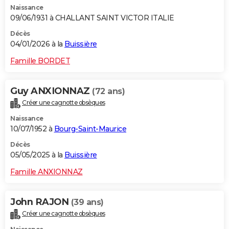
Naissance
City break
Voyage de noces
Climat
Destinations
Voyage nature
Forum
+
PHOTO
09/06/1931 à CHALLANT SAINT VICTOR ITALIE
GUIDES D'ACHAT
Décès
04/01/2026 à la
Buissière
BONS PLANS
Famille BORDET
CARTE DE VOEUX
Guy ANXIONNAZ
(72 ans)
Carte Bonne année
Carte Pâques
Carte de Noël
Carte Saint-Valentin
Carte d'anniversaire
DICTIONNAIRE
Créer une cagnotte obsèques
Biographies
Expressions
Dictionnaire
Citations
Proverbes
PROGRAMME TV
Naissance
10/07/1952 à
Bourg-Saint-Maurice
COPAINS D'AVANT
Décès
05/05/2025 à la
Buissière
Se connecter
Collèges
Universités
Service militaire
S'inscrire
Lycées
Primaires
Entreprises
Avis de recherche
AVIS DE DÉCÈS
Famille ANXIONNAZ
FORUM
Lifestyle
Sport
Television
Cinema
Bricolage
Culture
Auto
Voyage
John RAJON
(39 ans)
Créer une cagnotte obsèques