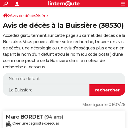
ACTUALITÉS
Connexion
S'inscrire
Avis de décès
Isère
Rechercher
Société
Education
Villes
Politique
Faits Divers
Monde
+
SPORT
Avis de décès à la Buissière (38530)
Football
Cyclisme
Forum
Coupe du monde 2026
Tennis
Rugby
CULTURE
Accédez gratuitement sur cette page au carnet des décès de la
TNT
Cinéma
Musique
Programme TV
Streaming
Sorties cinéma
+
Buissière. Vous pouvez affiner votre recherche, trouver un avis
FINANCE
de décès, une nécrologie ou un avis d'obsèques plus ancien en
Impôts
Immobilier
Banque
Crédit
Retraite
Epargne
Risques naturels par ville
Assurance
AUTO
tapant le nom d'un défunt et/ou le nom (ou code postal) d'une
commune proche de la Buissière dans le moteur de
Réserver un essai
Berlines
Forum auto
Essais
Citadines
SUV
+
HIGH-TECH
recherche ci-dessous.
Meilleur smartphone
Ordinateurs
Guide high-tech
Mobiles
Internet
Jeux vidéo
+
BRICOLAGE
Aménagement intérieur
Cuisine
Jardinage
+
Forum
Extérieur
Salle de bains
Rangement
WEEK-END
Escapades
Expositions
Week-end nature
Guides de France
Patrimoine
Musées
+
LIFESTYLE
Mise à jour le 01/07/26
Bien-être
Mode
+
Art de vivre
Loisirs
Modes de vie
SANTE
Marc BORDET
(94 ans)
Guide de la santé
Médicaments
+
Alimentation
Maladies
Sommeil
VOYAGE
Créer une cagnotte obsèques