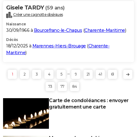
Gisele TARDY
(59 ans)
Créer une cagnotte obsèques
Naissance
30/09/1966 à
Bourcefranc-le-Chapus
(
Charente-Maritime
)
Décès
18/12/2025 à
Marennes-Hiers-Brouage
(
Charente-
Maritime
)
...
1
2
3
4
5
9
21
41
61
73
77
84
Carte de condoléances : envoyer
gratuitement une carte