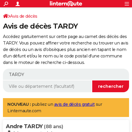
ACTUALITÉS
Connexion
S'inscrire
Avis de décès
Rechercher
Société
Education
Villes
Politique
Faits Divers
Monde
+
SPORT
Avis de décès TARDY
Football
Cyclisme
Forum
Coupe du monde 2026
Tennis
Rugby
CULTURE
Accédez gratuitement sur cette page au carnet des décès des
TNT
Cinéma
Musique
Programme TV
Streaming
Sorties cinéma
+
TARDY. Vous pouvez affiner votre recherche ou trouver un avis
FINANCE
de décès ou un avis d'obsèques plus ancien en tapant le nom
Impôts
Immobilier
Banque
Crédit
Retraite
Epargne
Risques naturels par ville
Assurance
AUTO
d'un défunt et/ou le nom ou le code postal d'une commune
dans le moteur de recherche ci-dessous.
Réserver un essai
Berlines
Forum auto
Essais
Citadines
SUV
+
HIGH-TECH
Meilleur smartphone
Ordinateurs
Guide high-tech
Mobiles
Internet
Jeux vidéo
+
BRICOLAGE
Aménagement intérieur
Cuisine
Jardinage
+
Forum
Extérieur
Salle de bains
Rangement
WEEK-END
Escapades
Expositions
Week-end nature
Guides de France
Patrimoine
Musées
+
LIFESTYLE
NOUVEAU :
publiez un
avis de décès gratuit
sur
Linternaute.com
Bien-être
Mode
+
Art de vivre
Loisirs
Modes de vie
SANTE
Andre TARDY
Guide de la santé
Médicaments
+
Alimentation
Maladies
Sommeil
(88 ans)
VOYAGE