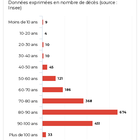
Données exprimées en nombre de décès (source :
Insee)
Moins de 10 ans
9
10-20 ans
4
20-30 ans
10
30-40 ans
10
40-50 ans
45
50-60 ans
121
60-70 ans
186
70-80 ans
368
80-90 ans
674
90-100 ans
451
Plus de 100 ans
33