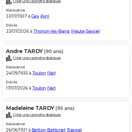
Créer une cagnotte obsèques
City break
Voyage de noces
Climat
Destinations
Voyage nature
Forum
+
PHOTO
Naissance
31/07/1937 à
Gex
(
Ain
)
GUIDES D'ACHAT
Décès
23/07/2026 à
Thonon-les-Bains
(
Haute-Savoie
)
BONS PLANS
CARTE DE VOEUX
Andre TARDY
(90 ans)
Carte Bonne année
Carte Pâques
Carte de Noël
Carte Saint-Valentin
Carte d'anniversaire
DICTIONNAIRE
Créer une cagnotte obsèques
Biographies
Expressions
Dictionnaire
Citations
Proverbes
PROGRAMME TV
Naissance
24/09/1935 à
Toulon
(
Var
)
COPAINS D'AVANT
Décès
17/07/2026 à
Toulon
(
Var
)
Se connecter
Collèges
Universités
Service militaire
S'inscrire
Lycées
Primaires
Entreprises
Avis de recherche
AVIS DE DÉCÈS
FORUM
Madeleine TARDY
(95 ans)
Lifestyle
Sport
Television
Cinema
Bricolage
Culture
Auto
Voyage
Créer une cagnotte obsèques
Naissance
26/06/1931 à
Betton-Bettonet
(
Savoie
)