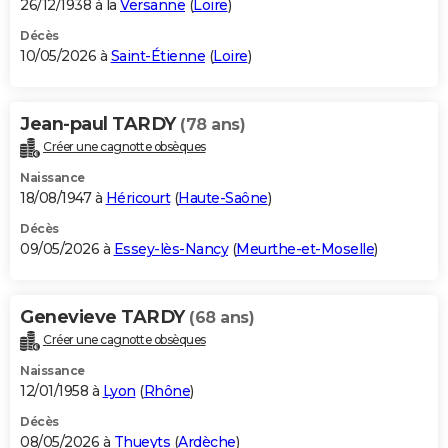
26/12/1938 à la
Versanne
(
Loire
)
Décès
10/05/2026 à
Saint-Étienne
(
Loire
)
Jean-paul TARDY
(78 ans)
Créer une cagnotte obsèques
Naissance
18/08/1947 à
Héricourt
(
Haute-Saône
)
Décès
09/05/2026 à
Essey-lès-Nancy
(
Meurthe-et-Moselle
)
Genevieve TARDY
(68 ans)
Créer une cagnotte obsèques
Naissance
12/01/1958 à
Lyon
(
Rhône
)
Décès
08/05/2026 à
Thueyts
(
Ardèche
)