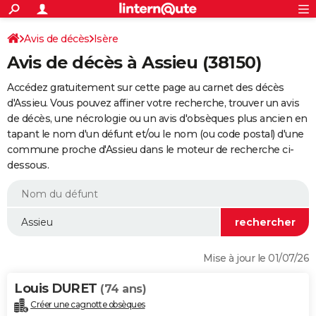
ACTUALITÉS
Connexion
S'inscrire
Avis de décès
Isère
Rechercher
Société
Education
Villes
Politique
Faits Divers
Monde
+
SPORT
Avis de décès à Assieu (38150)
Football
Cyclisme
Forum
Coupe du monde 2026
Tennis
Rugby
CULTURE
Accédez gratuitement sur cette page au carnet des décès
TNT
Cinéma
Musique
Programme TV
Streaming
Sorties cinéma
+
d'Assieu. Vous pouvez affiner votre recherche, trouver un avis
FINANCE
de décès, une nécrologie ou un avis d'obsèques plus ancien en
Impôts
Immobilier
Banque
Crédit
Retraite
Epargne
Risques naturels par ville
Assurance
AUTO
tapant le nom d'un défunt et/ou le nom (ou code postal) d'une
commune proche d'Assieu dans le moteur de recherche ci-
Réserver un essai
Berlines
Forum auto
Essais
Citadines
SUV
+
HIGH-TECH
dessous.
Meilleur smartphone
Ordinateurs
Guide high-tech
Mobiles
Internet
Jeux vidéo
+
BRICOLAGE
Aménagement intérieur
Cuisine
Jardinage
+
Forum
Extérieur
Salle de bains
Rangement
WEEK-END
Escapades
Expositions
Week-end nature
Guides de France
Patrimoine
Musées
+
LIFESTYLE
Mise à jour le 01/07/26
Bien-être
Mode
+
Art de vivre
Loisirs
Modes de vie
SANTE
Louis DURET
(74 ans)
Guide de la santé
Médicaments
+
Alimentation
Maladies
Sommeil
VOYAGE
Créer une cagnotte obsèques