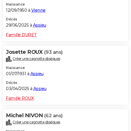
Naissance
City break
Voyage de noces
Climat
Destinations
Voyage nature
Forum
+
PHOTO
12/09/1950 à
Vienne
GUIDES D'ACHAT
Décès
29/06/2025 à
Assieu
BONS PLANS
Famille DURET
CARTE DE VOEUX
Josette ROUX
(93 ans)
Carte Bonne année
Carte Pâques
Carte de Noël
Carte Saint-Valentin
Carte d'anniversaire
DICTIONNAIRE
Créer une cagnotte obsèques
Biographies
Expressions
Dictionnaire
Citations
Proverbes
PROGRAMME TV
Naissance
01/07/1931 à
Assieu
COPAINS D'AVANT
Décès
03/04/2025 à
Assieu
Se connecter
Collèges
Universités
Service militaire
S'inscrire
Lycées
Primaires
Entreprises
Avis de recherche
AVIS DE DÉCÈS
Famille ROUX
FORUM
Lifestyle
Sport
Television
Cinema
Bricolage
Culture
Auto
Voyage
Michel NIVON
(62 ans)
Créer une cagnotte obsèques