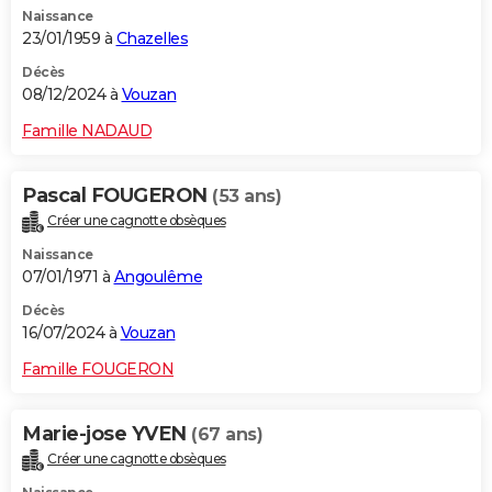
Naissance
City break
Voyage de noces
Climat
Destinations
Voyage nature
Forum
+
PHOTO
23/01/1959 à
Chazelles
GUIDES D'ACHAT
Décès
08/12/2024 à
Vouzan
BONS PLANS
Famille NADAUD
CARTE DE VOEUX
Pascal FOUGERON
(53 ans)
Carte Bonne année
Carte Pâques
Carte de Noël
Carte Saint-Valentin
Carte d'anniversaire
DICTIONNAIRE
Créer une cagnotte obsèques
Biographies
Expressions
Dictionnaire
Citations
Proverbes
PROGRAMME TV
Naissance
07/01/1971 à
Angoulême
COPAINS D'AVANT
Décès
16/07/2024 à
Vouzan
Se connecter
Collèges
Universités
Service militaire
S'inscrire
Lycées
Primaires
Entreprises
Avis de recherche
AVIS DE DÉCÈS
Famille FOUGERON
FORUM
Lifestyle
Sport
Television
Cinema
Bricolage
Culture
Auto
Voyage
Marie-jose YVEN
(67 ans)
Créer une cagnotte obsèques