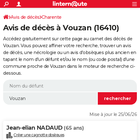
ACTUALITÉS
Connexion
S'inscrire
Avis de décès
Charente
Rechercher
Société
Education
Villes
Politique
Faits Divers
Monde
+
SPORT
Avis de décès à Vouzan (16410)
Football
Cyclisme
Forum
Coupe du monde 2026
Tennis
Rugby
CULTURE
Accédez gratuitement sur cette page au carnet des décès de
TNT
Cinéma
Musique
Programme TV
Streaming
Sorties cinéma
+
Vouzan. Vous pouvez affiner votre recherche, trouver un avis
FINANCE
de décès, une nécrologie ou un avis d'obsèques plus ancien en
Impôts
Immobilier
Banque
Crédit
Retraite
Epargne
Risques naturels par ville
Assurance
AUTO
tapant le nom d'un défunt et/ou le nom (ou code postal) d'une
commune proche de Vouzan dans le moteur de recherche ci-
Réserver un essai
Berlines
Forum auto
Essais
Citadines
SUV
+
HIGH-TECH
dessous.
Meilleur smartphone
Ordinateurs
Guide high-tech
Mobiles
Internet
Jeux vidéo
+
BRICOLAGE
Aménagement intérieur
Cuisine
Jardinage
+
Forum
Extérieur
Salle de bains
Rangement
WEEK-END
Escapades
Expositions
Week-end nature
Guides de France
Patrimoine
Musées
+
LIFESTYLE
Mise à jour le 25/06/26
Bien-être
Mode
+
Art de vivre
Loisirs
Modes de vie
SANTE
Jean-elian NADAUD
(65 ans)
Guide de la santé
Médicaments
+
Alimentation
Maladies
Sommeil
VOYAGE
Créer une cagnotte obsèques