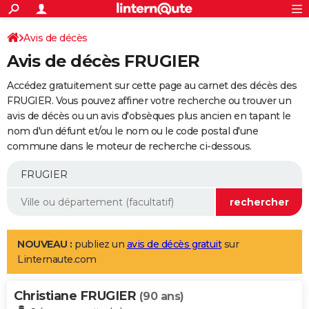
ACTUALITÉS
Connexion
S'inscrire
Avis de décès
Rechercher
Société
Education
Villes
Politique
Faits Divers
Monde
+
SPORT
Avis de décès FRUGIER
Football
Cyclisme
Forum
Coupe du monde 2026
Tennis
Rugby
CULTURE
Accédez gratuitement sur cette page au carnet des décès des
TNT
Cinéma
Musique
Programme TV
Streaming
Sorties cinéma
+
FRUGIER. Vous pouvez affiner votre recherche ou trouver un
FINANCE
avis de décès ou un avis d'obsèques plus ancien en tapant le
Impôts
Immobilier
Banque
Crédit
Retraite
Epargne
Risques naturels par ville
Assurance
AUTO
nom d'un défunt et/ou le nom ou le code postal d'une
commune dans le moteur de recherche ci-dessous.
Réserver un essai
Berlines
Forum auto
Essais
Citadines
SUV
+
HIGH-TECH
Meilleur smartphone
Ordinateurs
Guide high-tech
Mobiles
Internet
Jeux vidéo
+
BRICOLAGE
Aménagement intérieur
Cuisine
Jardinage
+
Forum
Extérieur
Salle de bains
Rangement
WEEK-END
Escapades
Expositions
Week-end nature
Guides de France
Patrimoine
Musées
+
LIFESTYLE
NOUVEAU :
publiez un
avis de décès gratuit
sur
Linternaute.com
Bien-être
Mode
+
Art de vivre
Loisirs
Modes de vie
SANTE
Christiane FRUGIER
Guide de la santé
Médicaments
+
Alimentation
Maladies
Sommeil
(90 ans)
VOYAGE