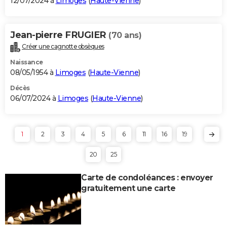
12/07/2024 à
Limoges
(
Haute-Vienne
)
Jean-pierre FRUGIER
(70 ans)
Créer une cagnotte obsèques
Naissance
08/05/1954 à
Limoges
(
Haute-Vienne
)
Décès
06/07/2024 à
Limoges
(
Haute-Vienne
)
1
2
3
4
5
6
11
16
19
20
25
Carte de condoléances : envoyer
gratuitement une carte