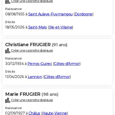
Créer une cagnotte obsèques
City break
Voyage de noces
Climat
Destinations
Voyage nature
Forum
+
PHOTO
Naissance
08/08/1935 à
Saint Aulaye-Puymangou
(
Dordogne
)
GUIDES D'ACHAT
Décès
18/05/2026 à
Saint-Malo
(
Ille-et-Vilaine
)
BONS PLANS
CARTE DE VOEUX
Christiane FRUGIER
(91 ans)
Carte Bonne année
Carte Pâques
Carte de Noël
Carte Saint-Valentin
Carte d'anniversaire
DICTIONNAIRE
Créer une cagnotte obsèques
Biographies
Expressions
Dictionnaire
Citations
Proverbes
PROGRAMME TV
Naissance
30/12/1934 à
Perros-Guirec
(
Côtes-d'Armor
)
COPAINS D'AVANT
Décès
11/04/2026 à
Lannion
(
Côtes-d'Armor
)
Se connecter
Collèges
Universités
Service militaire
S'inscrire
Lycées
Primaires
Entreprises
Avis de recherche
AVIS DE DÉCÈS
FORUM
Marie FRUGIER
(98 ans)
Lifestyle
Sport
Television
Cinema
Bricolage
Culture
Auto
Voyage
Créer une cagnotte obsèques
Naissance
02/09/1927 à
Châlus
(
Haute-Vienne
)