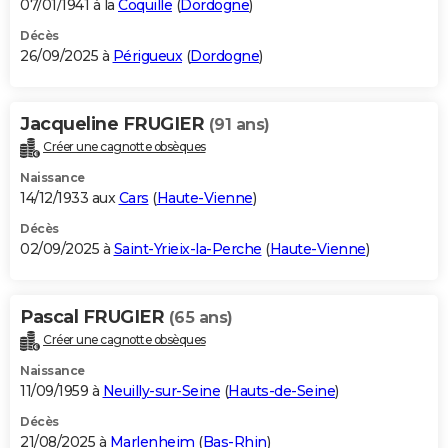
07/01/1941 à la
Coquille
(
Dordogne
)
Décès
26/09/2025 à
Périgueux
(
Dordogne
)
Jacqueline FRUGIER
(91 ans)
Créer une cagnotte obsèques
Naissance
14/12/1933 aux
Cars
(
Haute-Vienne
)
Décès
02/09/2025 à
Saint-Yrieix-la-Perche
(
Haute-Vienne
)
Pascal FRUGIER
(65 ans)
Créer une cagnotte obsèques
Naissance
11/09/1959 à
Neuilly-sur-Seine
(
Hauts-de-Seine
)
Décès
21/08/2025 à
Marlenheim
(
Bas-Rhin
)