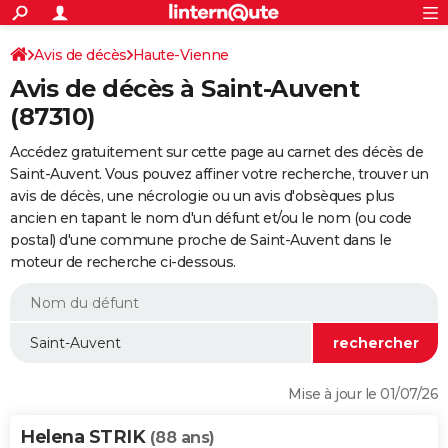
ACTUALITÉS
Connexion
S'inscrire
Avis de décès
Haute-Vienne
Rechercher
Société
Education
Villes
Politique
Faits Divers
Monde
+
SPORT
Avis de décès à Saint-Auvent
Football
Cyclisme
Forum
Coupe du monde 2026
Tennis
Rugby
CULTURE
(87310)
TNT
Cinéma
Musique
Programme TV
Streaming
Sorties cinéma
+
FINANCE
Accédez gratuitement sur cette page au carnet des décès de
Saint-Auvent. Vous pouvez affiner votre recherche, trouver un
Impôts
Immobilier
Banque
Crédit
Retraite
Epargne
Risques naturels par ville
Assurance
AUTO
avis de décès, une nécrologie ou un avis d'obsèques plus
ancien en tapant le nom d'un défunt et/ou le nom (ou code
Réserver un essai
Berlines
Forum auto
Essais
Citadines
SUV
+
HIGH-TECH
postal) d'une commune proche de Saint-Auvent dans le
moteur de recherche ci-dessous.
Meilleur smartphone
Ordinateurs
Guide high-tech
Mobiles
Internet
Jeux vidéo
+
BRICOLAGE
Aménagement intérieur
Cuisine
Jardinage
+
Forum
Extérieur
Salle de bains
Rangement
WEEK-END
Escapades
Expositions
Week-end nature
Guides de France
Patrimoine
Musées
+
LIFESTYLE
Bien-être
Mode
+
Art de vivre
Loisirs
Modes de vie
SANTE
Mise à jour le 01/07/26
Guide de la santé
Médicaments
+
Alimentation
Maladies
Sommeil
VOYAGE
Helena STRIK
(88 ans)