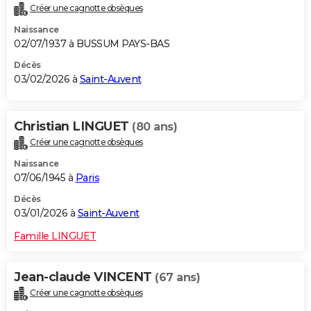
Créer une cagnotte obsèques
City break
Voyage de noces
Climat
Destinations
Voyage nature
Forum
+
PHOTO
Naissance
02/07/1937 à BUSSUM PAYS-BAS
GUIDES D'ACHAT
Décès
BONS PLANS
03/02/2026 à
Saint-Auvent
CARTE DE VOEUX
Christian LINGUET
(80 ans)
Carte Bonne année
Carte Pâques
Carte de Noël
Carte Saint-Valentin
Carte d'anniversaire
DICTIONNAIRE
Créer une cagnotte obsèques
Biographies
Expressions
Dictionnaire
Citations
Proverbes
PROGRAMME TV
Naissance
07/06/1945 à
Paris
COPAINS D'AVANT
Décès
Se connecter
Collèges
Universités
Service militaire
S'inscrire
Lycées
Primaires
Entreprises
Avis de recherche
03/01/2026 à
Saint-Auvent
AVIS DE DÉCÈS
Famille LINGUET
FORUM
Lifestyle
Sport
Television
Cinema
Bricolage
Culture
Auto
Voyage
Jean-claude VINCENT
(67 ans)
Créer une cagnotte obsèques