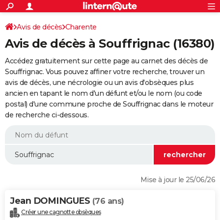
ACTUALITÉS
Connexion
S'inscrire
Avis de décès
Charente
Rechercher
Société
Education
Villes
Politique
Faits Divers
Monde
+
SPORT
Avis de décès à Souffrignac (16380)
Football
Cyclisme
Forum
Coupe du monde 2026
Tennis
Rugby
CULTURE
Accédez gratuitement sur cette page au carnet des décès de
TNT
Cinéma
Musique
Programme TV
Streaming
Sorties cinéma
+
Souffrignac. Vous pouvez affiner votre recherche, trouver un
FINANCE
avis de décès, une nécrologie ou un avis d'obsèques plus
Impôts
Immobilier
Banque
Crédit
Retraite
Epargne
Risques naturels par ville
Assurance
AUTO
ancien en tapant le nom d'un défunt et/ou le nom (ou code
postal) d'une commune proche de Souffrignac dans le moteur
Réserver un essai
Berlines
Forum auto
Essais
Citadines
SUV
+
HIGH-TECH
de recherche ci-dessous.
Meilleur smartphone
Ordinateurs
Guide high-tech
Mobiles
Internet
Jeux vidéo
+
BRICOLAGE
Aménagement intérieur
Cuisine
Jardinage
+
Forum
Extérieur
Salle de bains
Rangement
WEEK-END
Escapades
Expositions
Week-end nature
Guides de France
Patrimoine
Musées
+
LIFESTYLE
Mise à jour le 25/06/26
Bien-être
Mode
+
Art de vivre
Loisirs
Modes de vie
SANTE
Jean DOMINGUES
(76 ans)
Guide de la santé
Médicaments
+
Alimentation
Maladies
Sommeil
VOYAGE
Créer une cagnotte obsèques