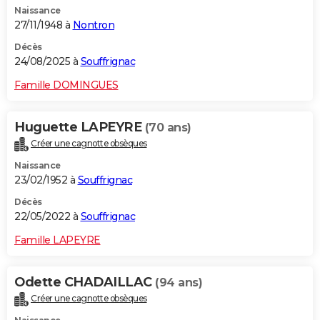
Naissance
City break
Voyage de noces
Climat
Destinations
Voyage nature
Forum
+
PHOTO
27/11/1948 à
Nontron
GUIDES D'ACHAT
Décès
24/08/2025 à
Souffrignac
BONS PLANS
Famille DOMINGUES
CARTE DE VOEUX
Huguette LAPEYRE
(70 ans)
Carte Bonne année
Carte Pâques
Carte de Noël
Carte Saint-Valentin
Carte d'anniversaire
DICTIONNAIRE
Créer une cagnotte obsèques
Biographies
Expressions
Dictionnaire
Citations
Proverbes
PROGRAMME TV
Naissance
23/02/1952 à
Souffrignac
COPAINS D'AVANT
Décès
22/05/2022 à
Souffrignac
Se connecter
Collèges
Universités
Service militaire
S'inscrire
Lycées
Primaires
Entreprises
Avis de recherche
AVIS DE DÉCÈS
Famille LAPEYRE
FORUM
Lifestyle
Sport
Television
Cinema
Bricolage
Culture
Auto
Voyage
Odette CHADAILLAC
(94 ans)
Créer une cagnotte obsèques