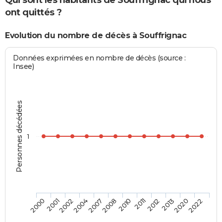
Qui sont les habitants de Souffrignac qui nous
ont quittés ?
Evolution du nombre de décès à Souffrignac
Données exprimées en nombre de décès (source :
Insee)
Personnes décédées
1
2000
2001
2002
2004
2007
2008
2010
2011
2012
2013
2020
2022