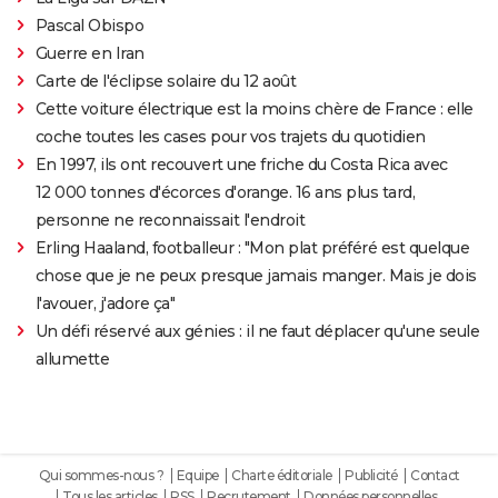
Pascal Obispo
Guerre en Iran
Carte de l'éclipse solaire du 12 août
Cette voiture électrique est la moins chère de France : elle
coche toutes les cases pour vos trajets du quotidien
En 1997, ils ont recouvert une friche du Costa Rica avec
12 000 tonnes d'écorces d'orange. 16 ans plus tard,
personne ne reconnaissait l'endroit
Erling Haaland, footballeur : "Mon plat préféré est quelque
chose que je ne peux presque jamais manger. Mais je dois
l'avouer, j'adore ça"
Un défi réservé aux génies : il ne faut déplacer qu'une seule
allumette
Qui sommes-nous ?
Equipe
Charte éditoriale
Publicité
Contact
Tous les articles
RSS
Recrutement
Données personnelles