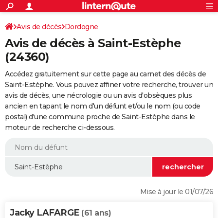
ACTUALITÉS
Connexion
S'inscrire
Avis de décès
Dordogne
Rechercher
Société
Education
Villes
Politique
Faits Divers
Monde
+
SPORT
Avis de décès à Saint-Estèphe
Football
Cyclisme
Forum
Coupe du monde 2026
Tennis
Rugby
CULTURE
(24360)
TNT
Cinéma
Musique
Programme TV
Streaming
Sorties cinéma
+
FINANCE
Accédez gratuitement sur cette page au carnet des décès de
Saint-Estèphe. Vous pouvez affiner votre recherche, trouver un
Impôts
Immobilier
Banque
Crédit
Retraite
Epargne
Risques naturels par ville
Assurance
AUTO
avis de décès, une nécrologie ou un avis d'obsèques plus
ancien en tapant le nom d'un défunt et/ou le nom (ou code
Réserver un essai
Berlines
Forum auto
Essais
Citadines
SUV
+
HIGH-TECH
postal) d'une commune proche de Saint-Estèphe dans le
moteur de recherche ci-dessous.
Meilleur smartphone
Ordinateurs
Guide high-tech
Mobiles
Internet
Jeux vidéo
+
BRICOLAGE
Aménagement intérieur
Cuisine
Jardinage
+
Forum
Extérieur
Salle de bains
Rangement
WEEK-END
Escapades
Expositions
Week-end nature
Guides de France
Patrimoine
Musées
+
LIFESTYLE
Bien-être
Mode
+
Art de vivre
Loisirs
Modes de vie
SANTE
Mise à jour le 01/07/26
Guide de la santé
Médicaments
+
Alimentation
Maladies
Sommeil
VOYAGE
Jacky LAFARGE
(61 ans)