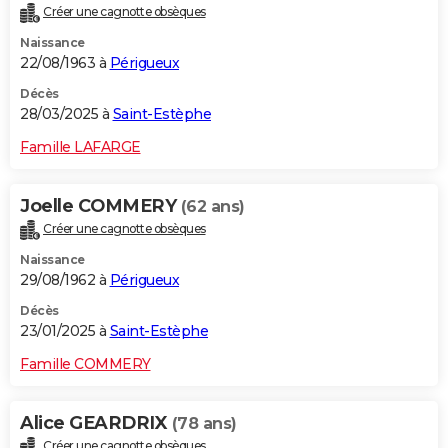
Créer une cagnotte obsèques
City break
Voyage de noces
Climat
Destinations
Voyage nature
Forum
+
PHOTO
Naissance
22/08/1963 à
Périgueux
GUIDES D'ACHAT
Décès
BONS PLANS
28/03/2025 à
Saint-Estèphe
CARTE DE VOEUX
Famille LAFARGE
Carte Bonne année
Carte Pâques
Carte de Noël
Carte Saint-Valentin
Carte d'anniversaire
DICTIONNAIRE
Joelle COMMERY
(62 ans)
Biographies
Expressions
Dictionnaire
Citations
Proverbes
PROGRAMME TV
Créer une cagnotte obsèques
Naissance
COPAINS D'AVANT
29/08/1962 à
Périgueux
Se connecter
Collèges
Universités
Service militaire
S'inscrire
Lycées
Primaires
Entreprises
Avis de recherche
AVIS DE DÉCÈS
Décès
23/01/2025 à
Saint-Estèphe
FORUM
Famille COMMERY
Lifestyle
Sport
Television
Cinema
Bricolage
Culture
Auto
Voyage
Alice GEARDRIX
(78 ans)
Créer une cagnotte obsèques