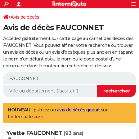
ACTUALITÉS
Connexion
S'inscrire
Avis de décès
Rechercher
Société
Education
Villes
Politique
Faits Divers
Monde
+
SPORT
Avis de décès FAUCONNET
Football
Cyclisme
Forum
Coupe du monde 2026
Tennis
Rugby
CULTURE
Accédez gratuitement sur cette page au carnet des décès des
TNT
Cinéma
Musique
Programme TV
Streaming
Sorties cinéma
+
FAUCONNET. Vous pouvez affiner votre recherche ou trouver
FINANCE
un avis de décès ou un avis d'obsèques plus ancien en tapant
Impôts
Immobilier
Banque
Crédit
Retraite
Epargne
Risques naturels par ville
Assurance
AUTO
le nom d'un défunt et/ou le nom ou le code postal d'une
commune dans le moteur de recherche ci-dessous.
Réserver un essai
Berlines
Forum auto
Essais
Citadines
SUV
+
HIGH-TECH
Meilleur smartphone
Ordinateurs
Guide high-tech
Mobiles
Internet
Jeux vidéo
+
BRICOLAGE
Aménagement intérieur
Cuisine
Jardinage
+
Forum
Extérieur
Salle de bains
Rangement
WEEK-END
Escapades
Expositions
Week-end nature
Guides de France
Patrimoine
Musées
+
LIFESTYLE
NOUVEAU :
publiez un
avis de décès gratuit
sur
Linternaute.com
Bien-être
Mode
+
Art de vivre
Loisirs
Modes de vie
SANTE
Yvette FAUCONNET
Guide de la santé
Médicaments
+
Alimentation
Maladies
Sommeil
(93 ans)
VOYAGE