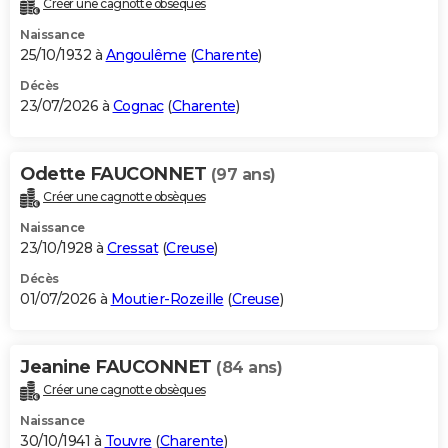
Créer une cagnotte obsèques
City break
Voyage de noces
Climat
Destinations
Voyage nature
Forum
+
PHOTO
Naissance
25/10/1932 à
Angoulême
(
Charente
)
GUIDES D'ACHAT
Décès
23/07/2026 à
Cognac
(
Charente
)
BONS PLANS
CARTE DE VOEUX
Odette FAUCONNET
(97 ans)
Carte Bonne année
Carte Pâques
Carte de Noël
Carte Saint-Valentin
Carte d'anniversaire
DICTIONNAIRE
Créer une cagnotte obsèques
Biographies
Expressions
Dictionnaire
Citations
Proverbes
PROGRAMME TV
Naissance
23/10/1928 à
Cressat
(
Creuse
)
COPAINS D'AVANT
Décès
01/07/2026 à
Moutier-Rozeille
(
Creuse
)
Se connecter
Collèges
Universités
Service militaire
S'inscrire
Lycées
Primaires
Entreprises
Avis de recherche
AVIS DE DÉCÈS
FORUM
Jeanine FAUCONNET
(84 ans)
Lifestyle
Sport
Television
Cinema
Bricolage
Culture
Auto
Voyage
Créer une cagnotte obsèques
Naissance
30/10/1941 à
Touvre
(
Charente
)