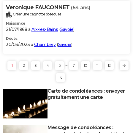
Veronique FAUCONNET
(54 ans)
Créer une cagnotte obsèques
Naissance
21/07/1968 à
Aix-les-Bains
(
Savoie
)
Décès
30/03/2023 à
Chambéry
(
Savoie
)
...
1
2
3
4
5
7
10
11
12
16
Carte de condoléances : envoyer
gratuitement une carte
Message de condoléances :