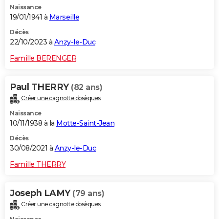
Naissance
City break
Voyage de noces
Climat
Destinations
Voyage nature
Forum
+
PHOTO
19/01/1941 à
Marseille
GUIDES D'ACHAT
Décès
22/10/2023 à
Anzy-le-Duc
BONS PLANS
Famille BERENGER
CARTE DE VOEUX
Paul THERRY
(82 ans)
Carte Bonne année
Carte Pâques
Carte de Noël
Carte Saint-Valentin
Carte d'anniversaire
DICTIONNAIRE
Créer une cagnotte obsèques
Biographies
Expressions
Dictionnaire
Citations
Proverbes
PROGRAMME TV
Naissance
10/11/1938 à la
Motte-Saint-Jean
COPAINS D'AVANT
Décès
30/08/2021 à
Anzy-le-Duc
Se connecter
Collèges
Universités
Service militaire
S'inscrire
Lycées
Primaires
Entreprises
Avis de recherche
AVIS DE DÉCÈS
Famille THERRY
FORUM
Lifestyle
Sport
Television
Cinema
Bricolage
Culture
Auto
Voyage
Joseph LAMY
(79 ans)
Créer une cagnotte obsèques