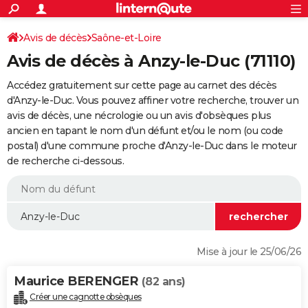
ACTUALITÉS
Connexion
S'inscrire
Avis de décès
Saône-et-Loire
Rechercher
Société
Education
Villes
Politique
Faits Divers
Monde
+
SPORT
Avis de décès à Anzy-le-Duc (71110)
Football
Cyclisme
Forum
Coupe du monde 2026
Tennis
Rugby
CULTURE
Accédez gratuitement sur cette page au carnet des décès
TNT
Cinéma
Musique
Programme TV
Streaming
Sorties cinéma
+
d'Anzy-le-Duc. Vous pouvez affiner votre recherche, trouver un
FINANCE
avis de décès, une nécrologie ou un avis d'obsèques plus
Impôts
Immobilier
Banque
Crédit
Retraite
Epargne
Risques naturels par ville
Assurance
AUTO
ancien en tapant le nom d'un défunt et/ou le nom (ou code
postal) d'une commune proche d'Anzy-le-Duc dans le moteur
Réserver un essai
Berlines
Forum auto
Essais
Citadines
SUV
+
HIGH-TECH
de recherche ci-dessous.
Meilleur smartphone
Ordinateurs
Guide high-tech
Mobiles
Internet
Jeux vidéo
+
BRICOLAGE
Aménagement intérieur
Cuisine
Jardinage
+
Forum
Extérieur
Salle de bains
Rangement
WEEK-END
Escapades
Expositions
Week-end nature
Guides de France
Patrimoine
Musées
+
LIFESTYLE
Mise à jour le 25/06/26
Bien-être
Mode
+
Art de vivre
Loisirs
Modes de vie
SANTE
Maurice BERENGER
(82 ans)
Guide de la santé
Médicaments
+
Alimentation
Maladies
Sommeil
VOYAGE
Créer une cagnotte obsèques