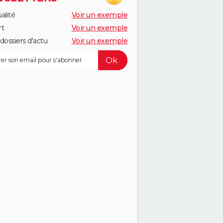
alité
Voir un exemple
rt
Voir un exemple
dossiers d'actu
Voir un exemple