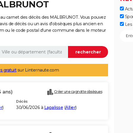
MALBRUNOT
Actu
Spo
e au carnet des décès des MALBRUNOT. Vous pouvez
 avis de décès ou un avis d'obsèques plus ancien en
Les 
nom ou le code postal d'une commune dans le moteur
s gratuit
sur Linternaute.com
6 ans)
Créer une cagnotte obsèques
Décès
er
)
30/06/2026 à
Lapalisse
(
Allier
)