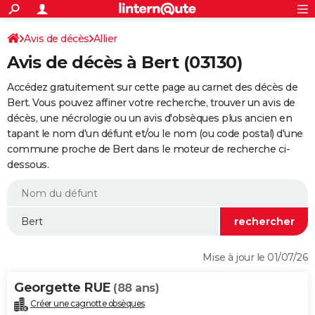
ACTUALITÉS
Connexion
S'inscrire
Avis de décès
Allier
Rechercher
Société
Education
Villes
Politique
Faits Divers
Monde
+
SPORT
Avis de décès à Bert (03130)
Football
Cyclisme
Forum
Coupe du monde 2026
Tennis
Rugby
CULTURE
Accédez gratuitement sur cette page au carnet des décès de
TNT
Cinéma
Musique
Programme TV
Streaming
Sorties cinéma
+
Bert. Vous pouvez affiner votre recherche, trouver un avis de
FINANCE
décès, une nécrologie ou un avis d'obsèques plus ancien en
Impôts
Immobilier
Banque
Crédit
Retraite
Epargne
Risques naturels par ville
Assurance
AUTO
tapant le nom d'un défunt et/ou le nom (ou code postal) d'une
commune proche de Bert dans le moteur de recherche ci-
Réserver un essai
Berlines
Forum auto
Essais
Citadines
SUV
+
HIGH-TECH
dessous.
Meilleur smartphone
Ordinateurs
Guide high-tech
Mobiles
Internet
Jeux vidéo
+
BRICOLAGE
Aménagement intérieur
Cuisine
Jardinage
+
Forum
Extérieur
Salle de bains
Rangement
WEEK-END
Escapades
Expositions
Week-end nature
Guides de France
Patrimoine
Musées
+
LIFESTYLE
Mise à jour le 01/07/26
Bien-être
Mode
+
Art de vivre
Loisirs
Modes de vie
SANTE
Georgette RUE
(88 ans)
Guide de la santé
Médicaments
+
Alimentation
Maladies
Sommeil
VOYAGE
Créer une cagnotte obsèques