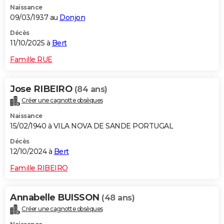
Naissance
City break
Voyage de noces
Climat
Destinations
Voyage nature
Forum
+
PHOTO
09/03/1937 au
Donjon
GUIDES D'ACHAT
Décès
11/10/2025 à
Bert
BONS PLANS
Famille RUE
CARTE DE VOEUX
Jose RIBEIRO
(84 ans)
Carte Bonne année
Carte Pâques
Carte de Noël
Carte Saint-Valentin
Carte d'anniversaire
DICTIONNAIRE
Créer une cagnotte obsèques
Biographies
Expressions
Dictionnaire
Citations
Proverbes
PROGRAMME TV
Naissance
15/02/1940 à VILA NOVA DE SANDE PORTUGAL
COPAINS D'AVANT
Décès
12/10/2024 à
Bert
Se connecter
Collèges
Universités
Service militaire
S'inscrire
Lycées
Primaires
Entreprises
Avis de recherche
AVIS DE DÉCÈS
Famille RIBEIRO
FORUM
Lifestyle
Sport
Television
Cinema
Bricolage
Culture
Auto
Voyage
Annabelle BUISSON
(48 ans)
Créer une cagnotte obsèques