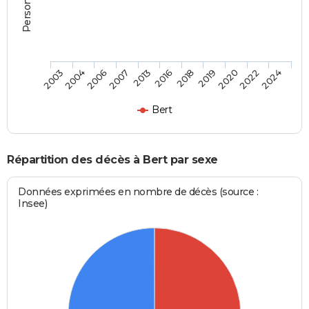
2022
2016
2004
2020
2013
2003
2019
2007
2024
2018
2006
Bert
Répartition des décès à Bert par sexe
Données exprimées en nombre de décès (source :
Insee)