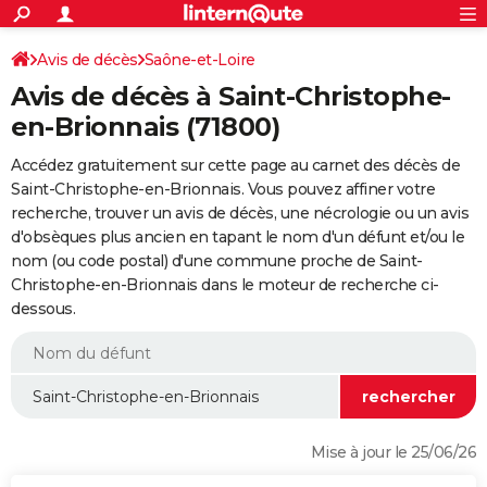
ACTUALITÉS
Connexion
S'inscrire
Avis de décès
Saône-et-Loire
Rechercher
Société
Education
Villes
Politique
Faits Divers
Monde
+
SPORT
Avis de décès à Saint-Christophe-
Football
Cyclisme
Forum
Coupe du monde 2026
Tennis
Rugby
CULTURE
en-Brionnais (71800)
TNT
Cinéma
Musique
Programme TV
Streaming
Sorties cinéma
+
FINANCE
Accédez gratuitement sur cette page au carnet des décès de
Saint-Christophe-en-Brionnais. Vous pouvez affiner votre
Impôts
Immobilier
Banque
Crédit
Retraite
Epargne
Risques naturels par ville
Assurance
AUTO
recherche, trouver un avis de décès, une nécrologie ou un avis
d'obsèques plus ancien en tapant le nom d'un défunt et/ou le
Réserver un essai
Berlines
Forum auto
Essais
Citadines
SUV
+
HIGH-TECH
nom (ou code postal) d'une commune proche de Saint-
Christophe-en-Brionnais dans le moteur de recherche ci-
Meilleur smartphone
Ordinateurs
Guide high-tech
Mobiles
Internet
Jeux vidéo
+
BRICOLAGE
dessous.
Aménagement intérieur
Cuisine
Jardinage
+
Forum
Extérieur
Salle de bains
Rangement
WEEK-END
Escapades
Expositions
Week-end nature
Guides de France
Patrimoine
Musées
+
LIFESTYLE
Bien-être
Mode
+
Art de vivre
Loisirs
Modes de vie
SANTE
Mise à jour le 25/06/26
Guide de la santé
Médicaments
+
Alimentation
Maladies
Sommeil
VOYAGE