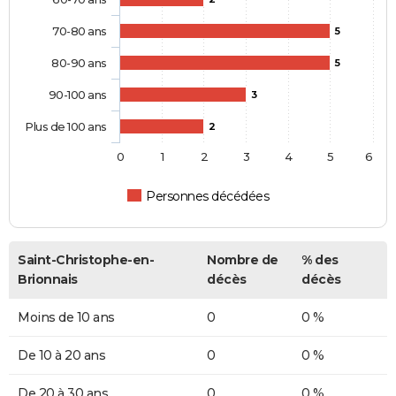
70-80 ans
5
80-90 ans
5
90-100 ans
3
Plus de 100 ans
2
0
1
2
3
4
5
6
Personnes décédées
Saint-Christophe-en-
Nombre de
% des
Brionnais
décès
décès
Moins de 10 ans
0
0 %
De 10 à 20 ans
0
0 %
De 20 à 30 ans
0
0 %