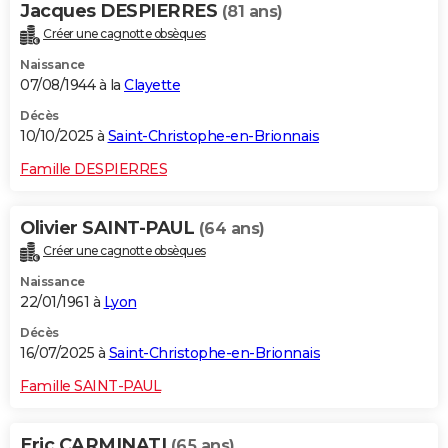
Jacques DESPIERRES
(81 ans)
City break
Voyage de noces
Climat
Destinations
Voyage nature
Forum
+
PHOTO
Créer une cagnotte obsèques
Naissance
GUIDES D'ACHAT
07/08/1944 à la
Clayette
BONS PLANS
Décès
10/10/2025 à
Saint-Christophe-en-Brionnais
CARTE DE VOEUX
Famille DESPIERRES
Carte Bonne année
Carte Pâques
Carte de Noël
Carte Saint-Valentin
Carte d'anniversaire
DICTIONNAIRE
Biographies
Expressions
Dictionnaire
Citations
Proverbes
Olivier SAINT-PAUL
(64 ans)
PROGRAMME TV
Créer une cagnotte obsèques
COPAINS D'AVANT
Naissance
22/01/1961 à
Lyon
Se connecter
Collèges
Universités
Service militaire
S'inscrire
Lycées
Primaires
Entreprises
Avis de recherche
AVIS DE DÉCÈS
Décès
FORUM
16/07/2025 à
Saint-Christophe-en-Brionnais
Lifestyle
Sport
Television
Cinema
Bricolage
Culture
Auto
Voyage
Famille SAINT-PAUL
Eric CARMINATI
(65 ans)