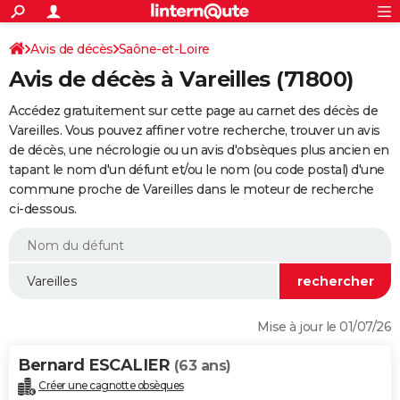
ACTUALITÉS
Connexion
S'inscrire
Avis de décès
Saône-et-Loire
Rechercher
Société
Education
Villes
Politique
Faits Divers
Monde
+
SPORT
Avis de décès à Vareilles (71800)
Football
Cyclisme
Forum
Coupe du monde 2026
Tennis
Rugby
CULTURE
Accédez gratuitement sur cette page au carnet des décès de
TNT
Cinéma
Musique
Programme TV
Streaming
Sorties cinéma
+
Vareilles. Vous pouvez affiner votre recherche, trouver un avis
FINANCE
de décès, une nécrologie ou un avis d'obsèques plus ancien en
Impôts
Immobilier
Banque
Crédit
Retraite
Epargne
Risques naturels par ville
Assurance
AUTO
tapant le nom d'un défunt et/ou le nom (ou code postal) d'une
commune proche de Vareilles dans le moteur de recherche
Réserver un essai
Berlines
Forum auto
Essais
Citadines
SUV
+
HIGH-TECH
ci-dessous.
Meilleur smartphone
Ordinateurs
Guide high-tech
Mobiles
Internet
Jeux vidéo
+
BRICOLAGE
Aménagement intérieur
Cuisine
Jardinage
+
Forum
Extérieur
Salle de bains
Rangement
WEEK-END
Escapades
Expositions
Week-end nature
Guides de France
Patrimoine
Musées
+
LIFESTYLE
Mise à jour le 01/07/26
Bien-être
Mode
+
Art de vivre
Loisirs
Modes de vie
SANTE
Bernard ESCALIER
(63 ans)
Guide de la santé
Médicaments
+
Alimentation
Maladies
Sommeil
VOYAGE
Créer une cagnotte obsèques