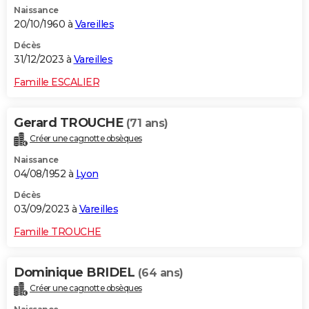
Naissance
City break
Voyage de noces
Climat
Destinations
Voyage nature
Forum
+
PHOTO
20/10/1960 à
Vareilles
GUIDES D'ACHAT
Décès
31/12/2023 à
Vareilles
BONS PLANS
Famille ESCALIER
CARTE DE VOEUX
Gerard TROUCHE
(71 ans)
Carte Bonne année
Carte Pâques
Carte de Noël
Carte Saint-Valentin
Carte d'anniversaire
DICTIONNAIRE
Créer une cagnotte obsèques
Biographies
Expressions
Dictionnaire
Citations
Proverbes
PROGRAMME TV
Naissance
04/08/1952 à
Lyon
COPAINS D'AVANT
Décès
03/09/2023 à
Vareilles
Se connecter
Collèges
Universités
Service militaire
S'inscrire
Lycées
Primaires
Entreprises
Avis de recherche
AVIS DE DÉCÈS
Famille TROUCHE
FORUM
Lifestyle
Sport
Television
Cinema
Bricolage
Culture
Auto
Voyage
Dominique BRIDEL
(64 ans)
Créer une cagnotte obsèques