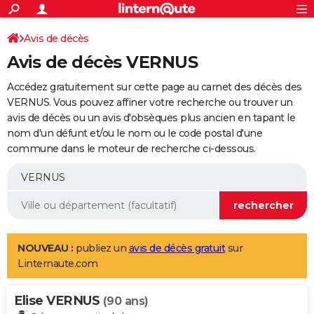
ACTUALITÉS
Connexion
S'inscrire
Avis de décès
Rechercher
Société
Education
Villes
Politique
Faits Divers
Monde
+
SPORT
Avis de décès VERNUS
Football
Cyclisme
Forum
Coupe du monde 2026
Tennis
Rugby
CULTURE
Accédez gratuitement sur cette page au carnet des décès des
TNT
Cinéma
Musique
Programme TV
Streaming
Sorties cinéma
+
VERNUS. Vous pouvez affiner votre recherche ou trouver un
FINANCE
avis de décès ou un avis d'obsèques plus ancien en tapant le
Impôts
Immobilier
Banque
Crédit
Retraite
Epargne
Risques naturels par ville
Assurance
AUTO
nom d'un défunt et/ou le nom ou le code postal d'une
commune dans le moteur de recherche ci-dessous.
Réserver un essai
Berlines
Forum auto
Essais
Citadines
SUV
+
HIGH-TECH
Meilleur smartphone
Ordinateurs
Guide high-tech
Mobiles
Internet
Jeux vidéo
+
BRICOLAGE
Aménagement intérieur
Cuisine
Jardinage
+
Forum
Extérieur
Salle de bains
Rangement
WEEK-END
Escapades
Expositions
Week-end nature
Guides de France
Patrimoine
Musées
+
LIFESTYLE
NOUVEAU :
publiez un
avis de décès gratuit
sur
Linternaute.com
Bien-être
Mode
+
Art de vivre
Loisirs
Modes de vie
SANTE
Elise VERNUS
Guide de la santé
Médicaments
+
Alimentation
Maladies
Sommeil
(90 ans)
VOYAGE