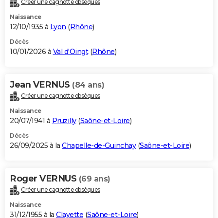
Créer une cagnotte obsèques
City break
Voyage de noces
Climat
Destinations
Voyage nature
Forum
+
PHOTO
Naissance
12/10/1935 à
Lyon
(
Rhône
)
GUIDES D'ACHAT
Décès
10/01/2026 à
Val d'Oingt
(
Rhône
)
BONS PLANS
CARTE DE VOEUX
Jean VERNUS
(84 ans)
Carte Bonne année
Carte Pâques
Carte de Noël
Carte Saint-Valentin
Carte d'anniversaire
DICTIONNAIRE
Créer une cagnotte obsèques
Biographies
Expressions
Dictionnaire
Citations
Proverbes
PROGRAMME TV
Naissance
20/07/1941 à
Pruzilly
(
Saône-et-Loire
)
COPAINS D'AVANT
Décès
26/09/2025 à la
Chapelle-de-Guinchay
(
Saône-et-Loire
)
Se connecter
Collèges
Universités
Service militaire
S'inscrire
Lycées
Primaires
Entreprises
Avis de recherche
AVIS DE DÉCÈS
FORUM
Roger VERNUS
(69 ans)
Lifestyle
Sport
Television
Cinema
Bricolage
Culture
Auto
Voyage
Créer une cagnotte obsèques
Naissance
31/12/1955 à la
Clayette
(
Saône-et-Loire
)