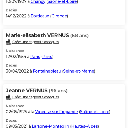
10/07/1927 à
Changy
(
Saône-et-Loire
)
Décès
14/12/2022 à
Bordeaux
(
Gironde
)
Marie-elisabeth VERNUS
(68 ans)
Créer une cagnotte obsèques
Naissance
12/02/1954 à
Paris
(
Paris
)
Décès
30/04/2022 à
Fontainebleau
(
Seine-et-Marne
)
Jeanne VERNUS
(96 ans)
Créer une cagnotte obsèques
Naissance
02/05/1925 à la
Vineuse sur Fregande
(
Saône-et-Loire
)
Décès
09/05/2021 à
Laragne-Montéglin
(
Hautes-Alpes
)