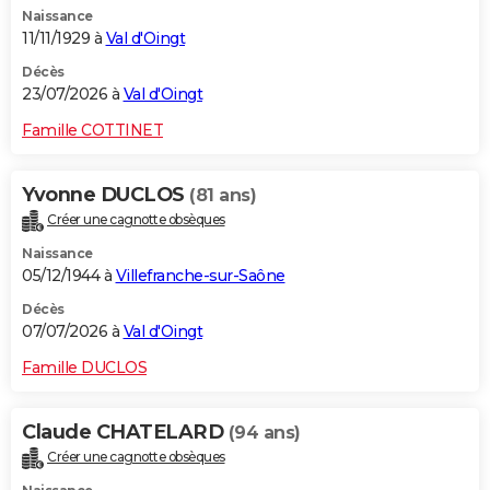
Naissance
City break
Voyage de noces
Climat
Destinations
Voyage nature
Forum
+
PHOTO
11/11/1929 à
Val d'Oingt
GUIDES D'ACHAT
Décès
23/07/2026 à
Val d'Oingt
BONS PLANS
Famille COTTINET
CARTE DE VOEUX
Yvonne DUCLOS
(81 ans)
Carte Bonne année
Carte Pâques
Carte de Noël
Carte Saint-Valentin
Carte d'anniversaire
DICTIONNAIRE
Créer une cagnotte obsèques
Biographies
Expressions
Dictionnaire
Citations
Proverbes
PROGRAMME TV
Naissance
05/12/1944 à
Villefranche-sur-Saône
COPAINS D'AVANT
Décès
07/07/2026 à
Val d'Oingt
Se connecter
Collèges
Universités
Service militaire
S'inscrire
Lycées
Primaires
Entreprises
Avis de recherche
AVIS DE DÉCÈS
Famille DUCLOS
FORUM
Lifestyle
Sport
Television
Cinema
Bricolage
Culture
Auto
Voyage
Claude CHATELARD
(94 ans)
Créer une cagnotte obsèques