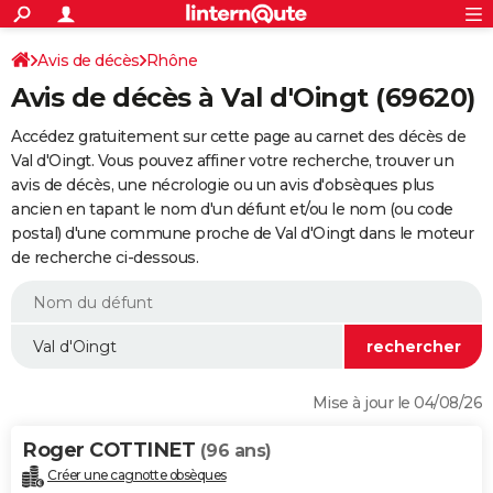
ACTUALITÉS
Connexion
S'inscrire
Avis de décès
Rhône
Rechercher
Société
Education
Villes
Politique
Faits Divers
Monde
+
SPORT
Avis de décès à Val d'Oingt (69620)
Football
Cyclisme
Forum
Coupe du monde 2026
Tennis
Rugby
CULTURE
Accédez gratuitement sur cette page au carnet des décès de
TNT
Cinéma
Musique
Programme TV
Streaming
Sorties cinéma
+
Val d'Oingt. Vous pouvez affiner votre recherche, trouver un
FINANCE
avis de décès, une nécrologie ou un avis d'obsèques plus
Impôts
Immobilier
Banque
Crédit
Retraite
Epargne
Risques naturels par ville
Assurance
AUTO
ancien en tapant le nom d'un défunt et/ou le nom (ou code
postal) d'une commune proche de Val d'Oingt dans le moteur
Réserver un essai
Berlines
Forum auto
Essais
Citadines
SUV
+
HIGH-TECH
de recherche ci-dessous.
Meilleur smartphone
Ordinateurs
Guide high-tech
Mobiles
Internet
Jeux vidéo
+
BRICOLAGE
Aménagement intérieur
Cuisine
Jardinage
+
Forum
Extérieur
Salle de bains
Rangement
WEEK-END
Escapades
Expositions
Week-end nature
Guides de France
Patrimoine
Musées
+
LIFESTYLE
Mise à jour le 04/08/26
Bien-être
Mode
+
Art de vivre
Loisirs
Modes de vie
SANTE
Roger COTTINET
(96 ans)
Guide de la santé
Médicaments
+
Alimentation
Maladies
Sommeil
VOYAGE
Créer une cagnotte obsèques