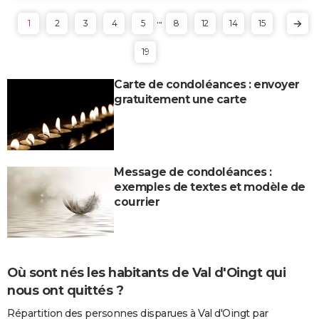
...
1
2
3
4
5
8
12
14
15
19
Carte de condoléances : envoyer
gratuitement une carte
Message de condoléances :
exemples de textes et modèle de
courrier
Où sont nés les habitants de Val d'Oingt qui
nous ont quittés ?
Répartition des personnes disparues à Val d'Oingt par