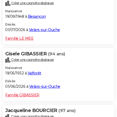
Créer une cagnotte obsèques
City break
Voyage de noces
Climat
Destinations
Voyage nature
Forum
+
PHOTO
Naissance
19/09/1948 à
Besançon
GUIDES D'ACHAT
Décès
BONS PLANS
01/07/2026 à
Velars-sur-Ouche
CARTE DE VOEUX
Famille LE MEE
Carte Bonne année
Carte Pâques
Carte de Noël
Carte Saint-Valentin
Carte d'anniversaire
DICTIONNAIRE
Gisele GIBASSIER
(94 ans)
Biographies
Expressions
Dictionnaire
Citations
Proverbes
PROGRAMME TV
Créer une cagnotte obsèques
Naissance
COPAINS D'AVANT
19/05/1932 à
Valforêt
Se connecter
Collèges
Universités
Service militaire
S'inscrire
Lycées
Primaires
Entreprises
Avis de recherche
AVIS DE DÉCÈS
Décès
01/06/2026 à
Velars-sur-Ouche
FORUM
Famille GIBASSIER
Lifestyle
Sport
Television
Cinema
Bricolage
Culture
Auto
Voyage
Jacqueline BOURCIER
(97 ans)
Créer une cagnotte obsèques