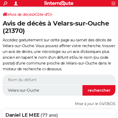
ACTUALITÉS
Connexion
S'inscrire
Avis de décès
Côte-d'Or
Rechercher
Société
Education
Villes
Politique
Faits Divers
Monde
+
SPORT
Avis de décès à Velars-sur-Ouche
Football
Cyclisme
Forum
Coupe du monde 2026
Tennis
Rugby
CULTURE
(21370)
TNT
Cinéma
Musique
Programme TV
Streaming
Sorties cinéma
+
FINANCE
Accédez gratuitement sur cette page au carnet des décès de
Velars-sur-Ouche. Vous pouvez affiner votre recherche, trouver
Impôts
Immobilier
Banque
Crédit
Retraite
Epargne
Risques naturels par ville
Assurance
AUTO
un avis de décès, une nécrologie ou un avis d'obsèques plus
ancien en tapant le nom d'un défunt et/ou le nom (ou code
Réserver un essai
Berlines
Forum auto
Essais
Citadines
SUV
+
HIGH-TECH
postal) d'une commune proche de Velars-sur-Ouche dans le
moteur de recherche ci-dessous.
Meilleur smartphone
Ordinateurs
Guide high-tech
Mobiles
Internet
Jeux vidéo
+
BRICOLAGE
Aménagement intérieur
Cuisine
Jardinage
+
Forum
Extérieur
Salle de bains
Rangement
WEEK-END
Escapades
Expositions
Week-end nature
Guides de France
Patrimoine
Musées
+
LIFESTYLE
Bien-être
Mode
+
Art de vivre
Loisirs
Modes de vie
SANTE
Mise à jour le 04/08/26
Guide de la santé
Médicaments
+
Alimentation
Maladies
Sommeil
VOYAGE
Daniel LE MEE
(77 ans)