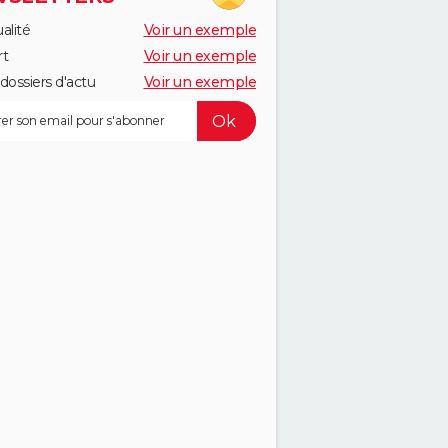
alité
Voir un exemple
rt
Voir un exemple
dossiers d'actu
Voir un exemple