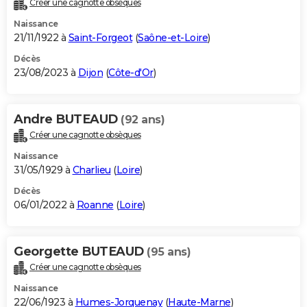
Créer une cagnotte obsèques
City break
Voyage de noces
Climat
Destinations
Voyage nature
Forum
+
PHOTO
Naissance
21/11/1922 à
Saint-Forgeot
(
Saône-et-Loire
)
GUIDES D'ACHAT
Décès
23/08/2023 à
Dijon
(
Côte-d'Or
)
BONS PLANS
CARTE DE VOEUX
Andre BUTEAUD
(92 ans)
Carte Bonne année
Carte Pâques
Carte de Noël
Carte Saint-Valentin
Carte d'anniversaire
DICTIONNAIRE
Créer une cagnotte obsèques
Biographies
Expressions
Dictionnaire
Citations
Proverbes
PROGRAMME TV
Naissance
31/05/1929 à
Charlieu
(
Loire
)
COPAINS D'AVANT
Décès
06/01/2022 à
Roanne
(
Loire
)
Se connecter
Collèges
Universités
Service militaire
S'inscrire
Lycées
Primaires
Entreprises
Avis de recherche
AVIS DE DÉCÈS
FORUM
Georgette BUTEAUD
(95 ans)
Lifestyle
Sport
Television
Cinema
Bricolage
Culture
Auto
Voyage
Créer une cagnotte obsèques
Naissance
22/06/1923 à
Humes-Jorquenay
(
Haute-Marne
)