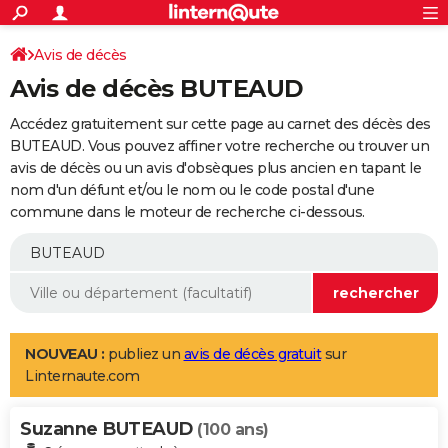
ACTUALITÉS
Connexion
S'inscrire
Avis de décès
Rechercher
Société
Education
Villes
Politique
Faits Divers
Monde
+
SPORT
Avis de décès BUTEAUD
Football
Cyclisme
Forum
Coupe du monde 2026
Tennis
Rugby
CULTURE
Accédez gratuitement sur cette page au carnet des décès des
TNT
Cinéma
Musique
Programme TV
Streaming
Sorties cinéma
+
BUTEAUD. Vous pouvez affiner votre recherche ou trouver un
FINANCE
avis de décès ou un avis d'obsèques plus ancien en tapant le
Impôts
Immobilier
Banque
Crédit
Retraite
Epargne
Risques naturels par ville
Assurance
AUTO
nom d'un défunt et/ou le nom ou le code postal d'une
commune dans le moteur de recherche ci-dessous.
Réserver un essai
Berlines
Forum auto
Essais
Citadines
SUV
+
HIGH-TECH
Meilleur smartphone
Ordinateurs
Guide high-tech
Mobiles
Internet
Jeux vidéo
+
BRICOLAGE
Aménagement intérieur
Cuisine
Jardinage
+
Forum
Extérieur
Salle de bains
Rangement
WEEK-END
Escapades
Expositions
Week-end nature
Guides de France
Patrimoine
Musées
+
LIFESTYLE
NOUVEAU :
publiez un
avis de décès gratuit
sur
Linternaute.com
Bien-être
Mode
+
Art de vivre
Loisirs
Modes de vie
SANTE
Suzanne BUTEAUD
Guide de la santé
Médicaments
+
Alimentation
Maladies
Sommeil
(100 ans)
VOYAGE