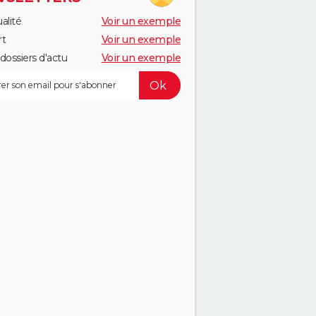
alité
Voir un exemple
rt
Voir un exemple
dossiers d'actu
Voir un exemple