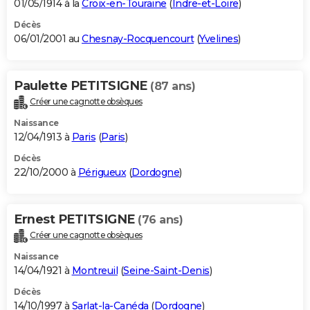
01/05/1914 à la
Croix-en-Touraine
(
Indre-et-Loire
)
Décès
06/01/2001 au
Chesnay-Rocquencourt
(
Yvelines
)
Paulette PETITSIGNE
(87 ans)
Créer une cagnotte obsèques
Naissance
12/04/1913 à
Paris
(
Paris
)
Décès
22/10/2000 à
Périgueux
(
Dordogne
)
Ernest PETITSIGNE
(76 ans)
Créer une cagnotte obsèques
Naissance
14/04/1921 à
Montreuil
(
Seine-Saint-Denis
)
Décès
14/10/1997 à
Sarlat-la-Canéda
(
Dordogne
)