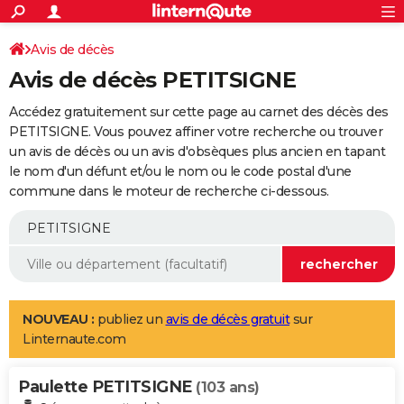
ACTUALITÉS
Connexion
S'inscrire
Avis de décès
Rechercher
Société
Education
Villes
Politique
Faits Divers
Monde
+
SPORT
Avis de décès PETITSIGNE
Football
Cyclisme
Forum
Coupe du monde 2026
Tennis
Rugby
CULTURE
Accédez gratuitement sur cette page au carnet des décès des
TNT
Cinéma
Musique
Programme TV
Streaming
Sorties cinéma
+
PETITSIGNE. Vous pouvez affiner votre recherche ou trouver
FINANCE
un avis de décès ou un avis d'obsèques plus ancien en tapant
Impôts
Immobilier
Banque
Crédit
Retraite
Epargne
Risques naturels par ville
Assurance
AUTO
le nom d'un défunt et/ou le nom ou le code postal d'une
commune dans le moteur de recherche ci-dessous.
Réserver un essai
Berlines
Forum auto
Essais
Citadines
SUV
+
HIGH-TECH
Meilleur smartphone
Ordinateurs
Guide high-tech
Mobiles
Internet
Jeux vidéo
+
BRICOLAGE
Aménagement intérieur
Cuisine
Jardinage
+
Forum
Extérieur
Salle de bains
Rangement
WEEK-END
Escapades
Expositions
Week-end nature
Guides de France
Patrimoine
Musées
+
LIFESTYLE
NOUVEAU :
publiez un
avis de décès gratuit
sur
Linternaute.com
Bien-être
Mode
+
Art de vivre
Loisirs
Modes de vie
SANTE
Paulette PETITSIGNE
Guide de la santé
Médicaments
+
Alimentation
Maladies
Sommeil
(103 ans)
VOYAGE