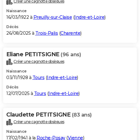
Créer une cagnotte obsèques
City break
Voyage de noces
Climat
Destinations
Voyage nature
Forum
+
PHOTO
Naissance
16/03/1922 à
Preuilly-sur-Claise
(
Indre-et-Loire
)
GUIDES D'ACHAT
Décès
26/08/2025 à
Trois-Palis
(
Charente
)
BONS PLANS
CARTE DE VOEUX
Eliane PETITSIGNE
(96 ans)
Carte Bonne année
Carte Pâques
Carte de Noël
Carte Saint-Valentin
Carte d'anniversaire
DICTIONNAIRE
Créer une cagnotte obsèques
Biographies
Expressions
Dictionnaire
Citations
Proverbes
PROGRAMME TV
Naissance
03/11/1928 à
Tours
(
Indre-et-Loire
)
COPAINS D'AVANT
Décès
12/07/2025 à
Tours
(
Indre-et-Loire
)
Se connecter
Collèges
Universités
Service militaire
S'inscrire
Lycées
Primaires
Entreprises
Avis de recherche
AVIS DE DÉCÈS
FORUM
Claudette PETITSIGNE
(83 ans)
Lifestyle
Sport
Television
Cinema
Bricolage
Culture
Auto
Voyage
Créer une cagnotte obsèques
Naissance
17/02/1941 à la
Roche-Posay
(
Vienne
)