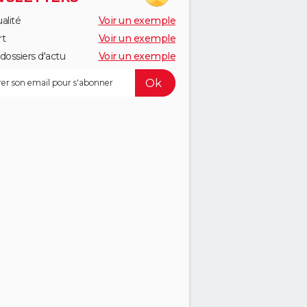
alité
Voir un exemple
rt
Voir un exemple
dossiers d'actu
Voir un exemple