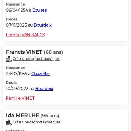
Naissance
City break
Voyage de noces
Climat
Destinations
Voyage nature
Forum
+
PHOTO
08/04/1954 à
Écuires
GUIDES D'ACHAT
Décès
07/11/2023 au
Bourdeix
BONS PLANS
Famille VAN KALCK
CARTE DE VOEUX
Francis VINET
(68 ans)
Carte Bonne année
Carte Pâques
Carte de Noël
Carte Saint-Valentin
Carte d'anniversaire
DICTIONNAIRE
Créer une cagnotte obsèques
Biographies
Expressions
Dictionnaire
Citations
Proverbes
PROGRAMME TV
Naissance
23/07/1955 à
Chazelles
COPAINS D'AVANT
Décès
10/09/2023 au
Bourdeix
Se connecter
Collèges
Universités
Service militaire
S'inscrire
Lycées
Primaires
Entreprises
Avis de recherche
AVIS DE DÉCÈS
Famille VINET
FORUM
Lifestyle
Sport
Television
Cinema
Bricolage
Culture
Auto
Voyage
Ida MERLHE
(96 ans)
Créer une cagnotte obsèques