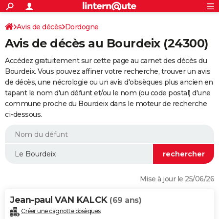
ACTUALITÉS
Connexion
S'inscrire
Avis de décès
Dordogne
Rechercher
Société
Education
Villes
Politique
Faits Divers
Monde
+
SPORT
Avis de décès au Bourdeix (24300)
Football
Cyclisme
Forum
Coupe du monde 2026
Tennis
Rugby
CULTURE
Accédez gratuitement sur cette page au carnet des décès du
TNT
Cinéma
Musique
Programme TV
Streaming
Sorties cinéma
+
Bourdeix. Vous pouvez affiner votre recherche, trouver un avis
FINANCE
de décès, une nécrologie ou un avis d'obsèques plus ancien en
Impôts
Immobilier
Banque
Crédit
Retraite
Epargne
Risques naturels par ville
Assurance
AUTO
tapant le nom d'un défunt et/ou le nom (ou code postal) d'une
commune proche du Bourdeix dans le moteur de recherche
Réserver un essai
Berlines
Forum auto
Essais
Citadines
SUV
+
HIGH-TECH
ci-dessous.
Meilleur smartphone
Ordinateurs
Guide high-tech
Mobiles
Internet
Jeux vidéo
+
BRICOLAGE
Aménagement intérieur
Cuisine
Jardinage
+
Forum
Extérieur
Salle de bains
Rangement
WEEK-END
Escapades
Expositions
Week-end nature
Guides de France
Patrimoine
Musées
+
LIFESTYLE
Mise à jour le 25/06/26
Bien-être
Mode
+
Art de vivre
Loisirs
Modes de vie
SANTE
Jean-paul VAN KALCK
(69 ans)
Guide de la santé
Médicaments
+
Alimentation
Maladies
Sommeil
VOYAGE
Créer une cagnotte obsèques