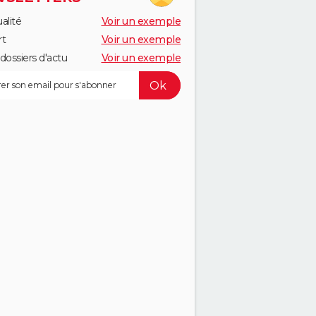
alité
Voir un exemple
rt
Voir un exemple
dossiers d'actu
Voir un exemple