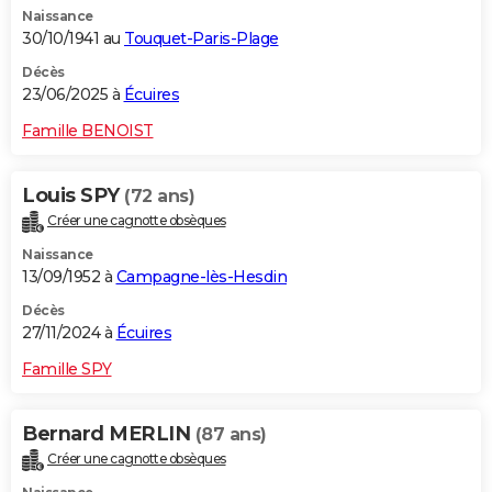
Naissance
City break
Voyage de noces
Climat
Destinations
Voyage nature
Forum
+
PHOTO
30/10/1941 au
Touquet-Paris-Plage
GUIDES D'ACHAT
Décès
23/06/2025 à
Écuires
BONS PLANS
Famille BENOIST
CARTE DE VOEUX
Louis SPY
(72 ans)
Carte Bonne année
Carte Pâques
Carte de Noël
Carte Saint-Valentin
Carte d'anniversaire
DICTIONNAIRE
Créer une cagnotte obsèques
Biographies
Expressions
Dictionnaire
Citations
Proverbes
PROGRAMME TV
Naissance
13/09/1952 à
Campagne-lès-Hesdin
COPAINS D'AVANT
Décès
27/11/2024 à
Écuires
Se connecter
Collèges
Universités
Service militaire
S'inscrire
Lycées
Primaires
Entreprises
Avis de recherche
AVIS DE DÉCÈS
Famille SPY
FORUM
Lifestyle
Sport
Television
Cinema
Bricolage
Culture
Auto
Voyage
Bernard MERLIN
(87 ans)
Créer une cagnotte obsèques