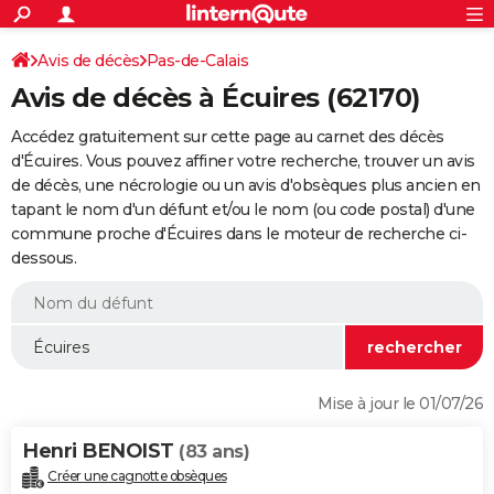
ACTUALITÉS
Connexion
S'inscrire
Avis de décès
Pas-de-Calais
Rechercher
Société
Education
Villes
Politique
Faits Divers
Monde
+
SPORT
Avis de décès à Écuires (62170)
Football
Cyclisme
Forum
Coupe du monde 2026
Tennis
Rugby
CULTURE
Accédez gratuitement sur cette page au carnet des décès
TNT
Cinéma
Musique
Programme TV
Streaming
Sorties cinéma
+
d'Écuires. Vous pouvez affiner votre recherche, trouver un avis
FINANCE
de décès, une nécrologie ou un avis d'obsèques plus ancien en
Impôts
Immobilier
Banque
Crédit
Retraite
Epargne
Risques naturels par ville
Assurance
AUTO
tapant le nom d'un défunt et/ou le nom (ou code postal) d'une
commune proche d'Écuires dans le moteur de recherche ci-
Réserver un essai
Berlines
Forum auto
Essais
Citadines
SUV
+
HIGH-TECH
dessous.
Meilleur smartphone
Ordinateurs
Guide high-tech
Mobiles
Internet
Jeux vidéo
+
BRICOLAGE
Aménagement intérieur
Cuisine
Jardinage
+
Forum
Extérieur
Salle de bains
Rangement
WEEK-END
Escapades
Expositions
Week-end nature
Guides de France
Patrimoine
Musées
+
LIFESTYLE
Mise à jour le 01/07/26
Bien-être
Mode
+
Art de vivre
Loisirs
Modes de vie
SANTE
Henri BENOIST
(83 ans)
Guide de la santé
Médicaments
+
Alimentation
Maladies
Sommeil
VOYAGE
Créer une cagnotte obsèques