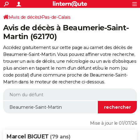
ACTUALITÉS
Connexion
S'inscrire
Avis de décès
Pas-de-Calais
Rechercher
Société
Education
Villes
Politique
Faits Divers
Monde
+
SPORT
Avis de décès à Beaumerie-Saint-
Football
Cyclisme
Forum
Coupe du monde 2026
Tennis
Rugby
CULTURE
Martin (62170)
TNT
Cinéma
Musique
Programme TV
Streaming
Sorties cinéma
+
FINANCE
Accédez gratuitement sur cette page au carnet des décès de
Beaumerie-Saint-Martin. Vous pouvez affiner votre recherche,
Impôts
Immobilier
Banque
Crédit
Retraite
Epargne
Risques naturels par ville
Assurance
AUTO
trouver un avis de décès, une nécrologie ou un avis d'obsèques
plus ancien en tapant le nom d'un défunt et/ou le nom (ou
Réserver un essai
Berlines
Forum auto
Essais
Citadines
SUV
+
HIGH-TECH
code postal) d'une commune proche de Beaumerie-Saint-
Martin dans le moteur de recherche ci-dessous.
Meilleur smartphone
Ordinateurs
Guide high-tech
Mobiles
Internet
Jeux vidéo
+
BRICOLAGE
Aménagement intérieur
Cuisine
Jardinage
+
Forum
Extérieur
Salle de bains
Rangement
WEEK-END
Escapades
Expositions
Week-end nature
Guides de France
Patrimoine
Musées
+
LIFESTYLE
Bien-être
Mode
+
Art de vivre
Loisirs
Modes de vie
SANTE
Mise à jour le 01/07/26
Guide de la santé
Médicaments
+
Alimentation
Maladies
Sommeil
VOYAGE
Marcel BIGUET
(79 ans)