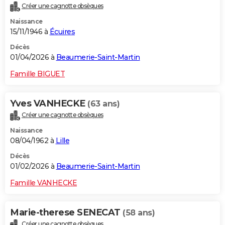
Créer une cagnotte obsèques
City break
Voyage de noces
Climat
Destinations
Voyage nature
Forum
+
PHOTO
Naissance
15/11/1946 à
Écuires
GUIDES D'ACHAT
Décès
BONS PLANS
01/04/2026 à
Beaumerie-Saint-Martin
CARTE DE VOEUX
Famille BIGUET
Carte Bonne année
Carte Pâques
Carte de Noël
Carte Saint-Valentin
Carte d'anniversaire
DICTIONNAIRE
Yves VANHECKE
(63 ans)
Biographies
Expressions
Dictionnaire
Citations
Proverbes
PROGRAMME TV
Créer une cagnotte obsèques
Naissance
COPAINS D'AVANT
08/04/1962 à
Lille
Se connecter
Collèges
Universités
Service militaire
S'inscrire
Lycées
Primaires
Entreprises
Avis de recherche
AVIS DE DÉCÈS
Décès
01/02/2026 à
Beaumerie-Saint-Martin
FORUM
Famille VANHECKE
Lifestyle
Sport
Television
Cinema
Bricolage
Culture
Auto
Voyage
Marie-therese SENECAT
(58 ans)
Créer une cagnotte obsèques