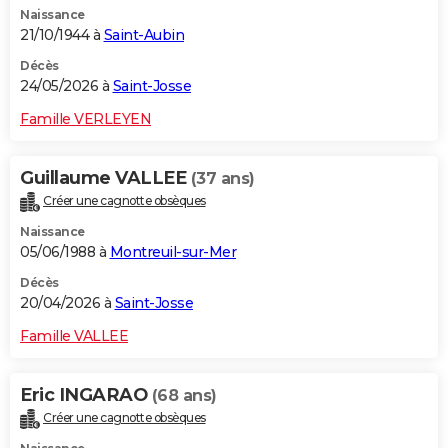
Naissance
City break
Voyage de noces
Climat
Destinations
Voyage nature
Forum
+
PHOTO
21/10/1944 à
Saint-Aubin
GUIDES D'ACHAT
Décès
24/05/2026 à
Saint-Josse
BONS PLANS
Famille VERLEYEN
CARTE DE VOEUX
Guillaume VALLEE
(37 ans)
Carte Bonne année
Carte Pâques
Carte de Noël
Carte Saint-Valentin
Carte d'anniversaire
DICTIONNAIRE
Créer une cagnotte obsèques
Biographies
Expressions
Dictionnaire
Citations
Proverbes
PROGRAMME TV
Naissance
05/06/1988 à
Montreuil-sur-Mer
COPAINS D'AVANT
Décès
20/04/2026 à
Saint-Josse
Se connecter
Collèges
Universités
Service militaire
S'inscrire
Lycées
Primaires
Entreprises
Avis de recherche
AVIS DE DÉCÈS
Famille VALLEE
FORUM
Lifestyle
Sport
Television
Cinema
Bricolage
Culture
Auto
Voyage
Eric INGARAO
(68 ans)
Créer une cagnotte obsèques