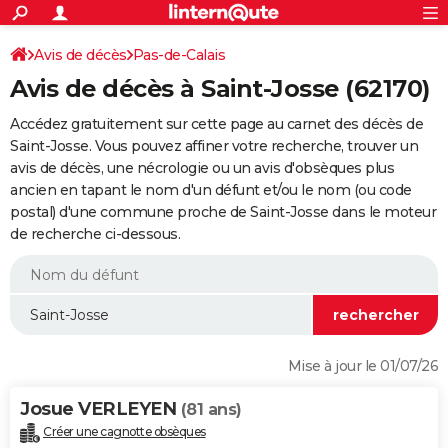
ACTUALITÉS
Connexion
S'inscrire
Avis de décès
Pas-de-Calais
Rechercher
Société
Education
Villes
Politique
Faits Divers
Monde
+
SPORT
Avis de décès à Saint-Josse (62170)
Football
Cyclisme
Forum
Coupe du monde 2026
Tennis
Rugby
CULTURE
Accédez gratuitement sur cette page au carnet des décès de
TNT
Cinéma
Musique
Programme TV
Streaming
Sorties cinéma
+
Saint-Josse. Vous pouvez affiner votre recherche, trouver un
FINANCE
avis de décès, une nécrologie ou un avis d'obsèques plus
Impôts
Immobilier
Banque
Crédit
Retraite
Epargne
Risques naturels par ville
Assurance
AUTO
ancien en tapant le nom d'un défunt et/ou le nom (ou code
postal) d'une commune proche de Saint-Josse dans le moteur
Réserver un essai
Berlines
Forum auto
Essais
Citadines
SUV
+
HIGH-TECH
de recherche ci-dessous.
Meilleur smartphone
Ordinateurs
Guide high-tech
Mobiles
Internet
Jeux vidéo
+
BRICOLAGE
Aménagement intérieur
Cuisine
Jardinage
+
Forum
Extérieur
Salle de bains
Rangement
WEEK-END
Escapades
Expositions
Week-end nature
Guides de France
Patrimoine
Musées
+
LIFESTYLE
Mise à jour le 01/07/26
Bien-être
Mode
+
Art de vivre
Loisirs
Modes de vie
SANTE
Josue VERLEYEN
(81 ans)
Guide de la santé
Médicaments
+
Alimentation
Maladies
Sommeil
VOYAGE
Créer une cagnotte obsèques