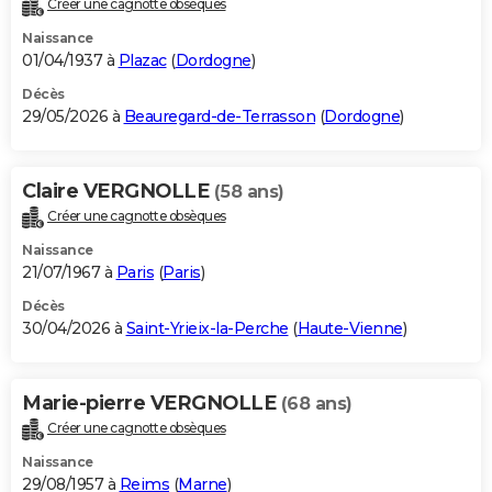
Créer une cagnotte obsèques
City break
Voyage de noces
Climat
Destinations
Voyage nature
Forum
+
PHOTO
Naissance
01/04/1937 à
Plazac
(
Dordogne
)
GUIDES D'ACHAT
Décès
29/05/2026 à
Beauregard-de-Terrasson
(
Dordogne
)
BONS PLANS
CARTE DE VOEUX
Claire VERGNOLLE
(58 ans)
Carte Bonne année
Carte Pâques
Carte de Noël
Carte Saint-Valentin
Carte d'anniversaire
DICTIONNAIRE
Créer une cagnotte obsèques
Biographies
Expressions
Dictionnaire
Citations
Proverbes
PROGRAMME TV
Naissance
21/07/1967 à
Paris
(
Paris
)
COPAINS D'AVANT
Décès
30/04/2026 à
Saint-Yrieix-la-Perche
(
Haute-Vienne
)
Se connecter
Collèges
Universités
Service militaire
S'inscrire
Lycées
Primaires
Entreprises
Avis de recherche
AVIS DE DÉCÈS
FORUM
Marie-pierre VERGNOLLE
(68 ans)
Lifestyle
Sport
Television
Cinema
Bricolage
Culture
Auto
Voyage
Créer une cagnotte obsèques
Naissance
29/08/1957 à
Reims
(
Marne
)