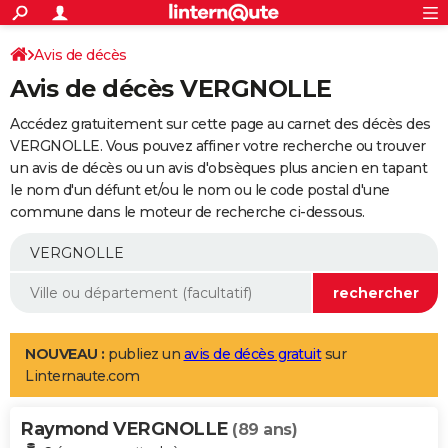
ACTUALITÉS
Connexion
S'inscrire
Avis de décès
Rechercher
Société
Education
Villes
Politique
Faits Divers
Monde
+
SPORT
Avis de décès VERGNOLLE
Football
Cyclisme
Forum
Coupe du monde 2026
Tennis
Rugby
CULTURE
Accédez gratuitement sur cette page au carnet des décès des
TNT
Cinéma
Musique
Programme TV
Streaming
Sorties cinéma
+
VERGNOLLE. Vous pouvez affiner votre recherche ou trouver
FINANCE
un avis de décès ou un avis d'obsèques plus ancien en tapant
Impôts
Immobilier
Banque
Crédit
Retraite
Epargne
Risques naturels par ville
Assurance
AUTO
le nom d'un défunt et/ou le nom ou le code postal d'une
commune dans le moteur de recherche ci-dessous.
Réserver un essai
Berlines
Forum auto
Essais
Citadines
SUV
+
HIGH-TECH
Meilleur smartphone
Ordinateurs
Guide high-tech
Mobiles
Internet
Jeux vidéo
+
BRICOLAGE
Aménagement intérieur
Cuisine
Jardinage
+
Forum
Extérieur
Salle de bains
Rangement
WEEK-END
Escapades
Expositions
Week-end nature
Guides de France
Patrimoine
Musées
+
LIFESTYLE
NOUVEAU :
publiez un
avis de décès gratuit
sur
Linternaute.com
Bien-être
Mode
+
Art de vivre
Loisirs
Modes de vie
SANTE
Raymond VERGNOLLE
Guide de la santé
Médicaments
+
Alimentation
Maladies
Sommeil
(89 ans)
VOYAGE