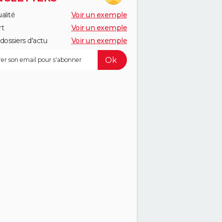
alité
Voir un exemple
rt
Voir un exemple
dossiers d'actu
Voir un exemple