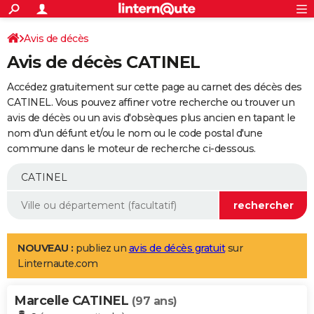
ACTUALITÉS
Connexion
S'inscrire
Avis de décès
Rechercher
Société
Education
Villes
Politique
Faits Divers
Monde
+
SPORT
Avis de décès CATINEL
Football
Cyclisme
Forum
Coupe du monde 2026
Tennis
Rugby
CULTURE
Accédez gratuitement sur cette page au carnet des décès des
TNT
Cinéma
Musique
Programme TV
Streaming
Sorties cinéma
+
CATINEL. Vous pouvez affiner votre recherche ou trouver un
FINANCE
avis de décès ou un avis d'obsèques plus ancien en tapant le
Impôts
Immobilier
Banque
Crédit
Retraite
Epargne
Risques naturels par ville
Assurance
AUTO
nom d'un défunt et/ou le nom ou le code postal d'une
commune dans le moteur de recherche ci-dessous.
Réserver un essai
Berlines
Forum auto
Essais
Citadines
SUV
+
HIGH-TECH
Meilleur smartphone
Ordinateurs
Guide high-tech
Mobiles
Internet
Jeux vidéo
+
BRICOLAGE
Aménagement intérieur
Cuisine
Jardinage
+
Forum
Extérieur
Salle de bains
Rangement
WEEK-END
Escapades
Expositions
Week-end nature
Guides de France
Patrimoine
Musées
+
LIFESTYLE
NOUVEAU :
publiez un
avis de décès gratuit
sur
Linternaute.com
Bien-être
Mode
+
Art de vivre
Loisirs
Modes de vie
SANTE
Marcelle CATINEL
Guide de la santé
Médicaments
+
Alimentation
Maladies
Sommeil
(97 ans)
VOYAGE