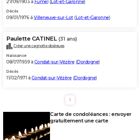
27/09/1903 à
Fumel
(
Lot-et-Garonne
)
Décès
09/01/1976 à
Villeneuve-sur-Lot
(
Lot-et-Garonne
)
Paulette CATINEL
(31 ans)
Créer une cagnotte obsèques
Naissance
08/07/1939 à
Condat-sur-Vézère
(
Dordogne
)
Décès
11/02/1971 à
Condat-sur-Vézère
(
Dordogne
)
1
Carte de condoléances : envoyer
gratuitement une carte