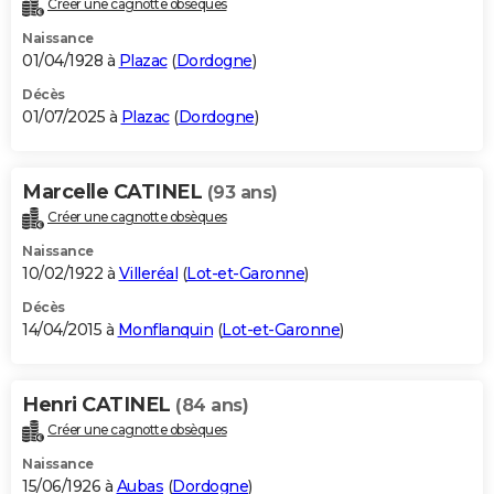
Créer une cagnotte obsèques
City break
Voyage de noces
Climat
Destinations
Voyage nature
Forum
+
PHOTO
Naissance
01/04/1928 à
Plazac
(
Dordogne
)
GUIDES D'ACHAT
Décès
01/07/2025 à
Plazac
(
Dordogne
)
BONS PLANS
CARTE DE VOEUX
Marcelle CATINEL
(93 ans)
Carte Bonne année
Carte Pâques
Carte de Noël
Carte Saint-Valentin
Carte d'anniversaire
DICTIONNAIRE
Créer une cagnotte obsèques
Biographies
Expressions
Dictionnaire
Citations
Proverbes
PROGRAMME TV
Naissance
10/02/1922 à
Villeréal
(
Lot-et-Garonne
)
COPAINS D'AVANT
Décès
14/04/2015 à
Monflanquin
(
Lot-et-Garonne
)
Se connecter
Collèges
Universités
Service militaire
S'inscrire
Lycées
Primaires
Entreprises
Avis de recherche
AVIS DE DÉCÈS
FORUM
Henri CATINEL
(84 ans)
Lifestyle
Sport
Television
Cinema
Bricolage
Culture
Auto
Voyage
Créer une cagnotte obsèques
Naissance
15/06/1926 à
Aubas
(
Dordogne
)