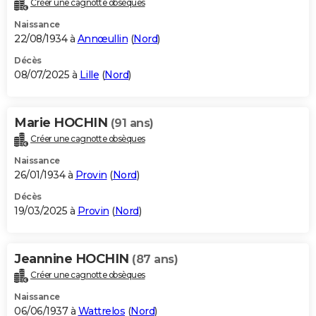
Créer une cagnotte obsèques
City break
Voyage de noces
Climat
Destinations
Voyage nature
Forum
+
PHOTO
Naissance
22/08/1934 à
Annœullin
(
Nord
)
GUIDES D'ACHAT
Décès
08/07/2025 à
Lille
(
Nord
)
BONS PLANS
CARTE DE VOEUX
Marie HOCHIN
(91 ans)
Carte Bonne année
Carte Pâques
Carte de Noël
Carte Saint-Valentin
Carte d'anniversaire
DICTIONNAIRE
Créer une cagnotte obsèques
Biographies
Expressions
Dictionnaire
Citations
Proverbes
PROGRAMME TV
Naissance
26/01/1934 à
Provin
(
Nord
)
COPAINS D'AVANT
Décès
19/03/2025 à
Provin
(
Nord
)
Se connecter
Collèges
Universités
Service militaire
S'inscrire
Lycées
Primaires
Entreprises
Avis de recherche
AVIS DE DÉCÈS
FORUM
Jeannine HOCHIN
(87 ans)
Lifestyle
Sport
Television
Cinema
Bricolage
Culture
Auto
Voyage
Créer une cagnotte obsèques
Naissance
06/06/1937 à
Wattrelos
(
Nord
)