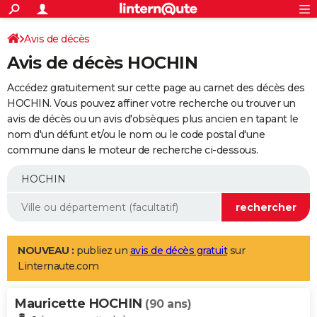
ACTUALITÉS
Connexion
S'inscrire
Avis de décès
Rechercher
Société
Education
Villes
Politique
Faits Divers
Monde
+
SPORT
Avis de décès HOCHIN
Football
Cyclisme
Forum
Coupe du monde 2026
Tennis
Rugby
CULTURE
Accédez gratuitement sur cette page au carnet des décès des
TNT
Cinéma
Musique
Programme TV
Streaming
Sorties cinéma
+
HOCHIN. Vous pouvez affiner votre recherche ou trouver un
FINANCE
avis de décès ou un avis d'obsèques plus ancien en tapant le
Impôts
Immobilier
Banque
Crédit
Retraite
Epargne
Risques naturels par ville
Assurance
AUTO
nom d'un défunt et/ou le nom ou le code postal d'une
commune dans le moteur de recherche ci-dessous.
Réserver un essai
Berlines
Forum auto
Essais
Citadines
SUV
+
HIGH-TECH
Meilleur smartphone
Ordinateurs
Guide high-tech
Mobiles
Internet
Jeux vidéo
+
BRICOLAGE
Aménagement intérieur
Cuisine
Jardinage
+
Forum
Extérieur
Salle de bains
Rangement
WEEK-END
Escapades
Expositions
Week-end nature
Guides de France
Patrimoine
Musées
+
LIFESTYLE
NOUVEAU :
publiez un
avis de décès gratuit
sur
Linternaute.com
Bien-être
Mode
+
Art de vivre
Loisirs
Modes de vie
SANTE
Mauricette HOCHIN
Guide de la santé
Médicaments
+
Alimentation
Maladies
Sommeil
(90 ans)
VOYAGE