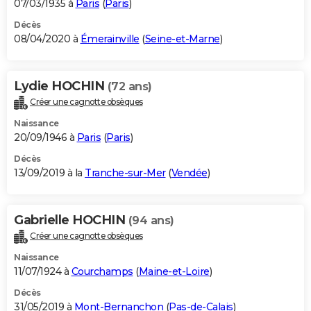
07/03/1935 à
Paris
(
Paris
)
Décès
08/04/2020 à
Émerainville
(
Seine-et-Marne
)
Lydie HOCHIN
(72 ans)
Créer une cagnotte obsèques
Naissance
20/09/1946 à
Paris
(
Paris
)
Décès
13/09/2019 à la
Tranche-sur-Mer
(
Vendée
)
Gabrielle HOCHIN
(94 ans)
Créer une cagnotte obsèques
Naissance
11/07/1924 à
Courchamps
(
Maine-et-Loire
)
Décès
31/05/2019 à
Mont-Bernanchon
(
Pas-de-Calais
)