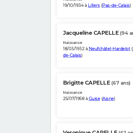
19/10/1934 à
Lillers
(
Pas-de-Calais
)
Jacqueline CAPELLE
(94 a
Naissance
18/03/1932 à
Neufchâtel-Hardelot
(
de-Calais
)
Brigitte CAPELLE
(67 ans)
Naissance
25/07/1958 à
Guise
(
Aisne
)
Veronique CAPELLE
(62 an