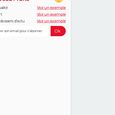
alité
Voir un exemple
rt
Voir un exemple
dossiers d'actu
Voir un exemple