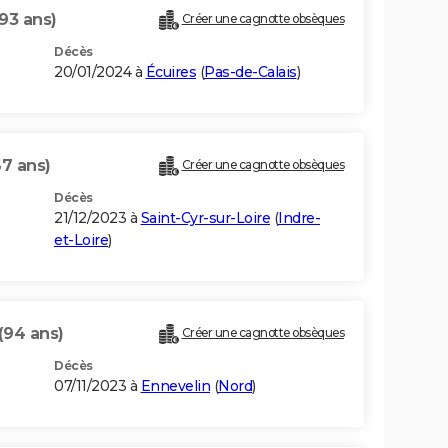
(93 ans)
Créer une cagnotte obsèques
Décès
20/01/2024 à
Écuires
(
Pas-de-Calais
)
67 ans)
Créer une cagnotte obsèques
Décès
21/12/2023 à
Saint-Cyr-sur-Loire
(
Indre-
et-Loire
)
(94 ans)
Créer une cagnotte obsèques
Décès
07/11/2023 à
Ennevelin
(
Nord
)