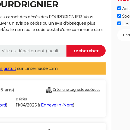
FOURDRIGNIER
Actu
Spo
e au carnet des décès des FOURDRIGNIER. Vous
uver un avis de décès ou un avis d'obsèques plus
Les 
 et/ou le nom ou le code postal d'une commune dans
s gratuit
sur Linternaute.com
85 ans)
Créer une cagnotte obsèques
Décès
ord
)
11/04/2025 à
Ennevelin
(
Nord
)