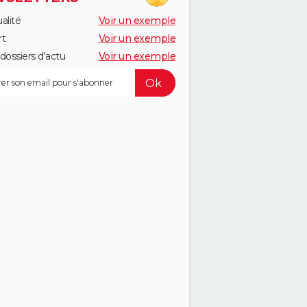
alité
Voir un exemple
rt
Voir un exemple
dossiers d'actu
Voir un exemple