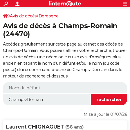
ACTUALITÉS
Connexion
S'inscrire
Avis de décès
Dordogne
Rechercher
Société
Education
Villes
Politique
Faits Divers
Monde
+
SPORT
Avis de décès à Champs-Romain
Football
Cyclisme
Forum
Coupe du monde 2026
Tennis
Rugby
CULTURE
(24470)
TNT
Cinéma
Musique
Programme TV
Streaming
Sorties cinéma
+
FINANCE
Accédez gratuitement sur cette page au carnet des décès de
Champs-Romain. Vous pouvez affiner votre recherche, trouver
Impôts
Immobilier
Banque
Crédit
Retraite
Epargne
Risques naturels par ville
Assurance
AUTO
un avis de décès, une nécrologie ou un avis d'obsèques plus
ancien en tapant le nom d'un défunt et/ou le nom (ou code
Réserver un essai
Berlines
Forum auto
Essais
Citadines
SUV
+
HIGH-TECH
postal) d'une commune proche de Champs-Romain dans le
moteur de recherche ci-dessous.
Meilleur smartphone
Ordinateurs
Guide high-tech
Mobiles
Internet
Jeux vidéo
+
BRICOLAGE
Aménagement intérieur
Cuisine
Jardinage
+
Forum
Extérieur
Salle de bains
Rangement
WEEK-END
Escapades
Expositions
Week-end nature
Guides de France
Patrimoine
Musées
+
LIFESTYLE
Bien-être
Mode
+
Art de vivre
Loisirs
Modes de vie
SANTE
Mise à jour le 01/07/26
Guide de la santé
Médicaments
+
Alimentation
Maladies
Sommeil
VOYAGE
Laurent CHIGNAGUET
(56 ans)