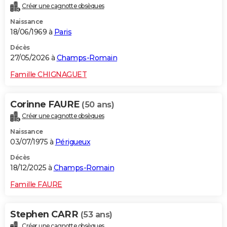
Créer une cagnotte obsèques
City break
Voyage de noces
Climat
Destinations
Voyage nature
Forum
+
PHOTO
Naissance
18/06/1969 à
Paris
GUIDES D'ACHAT
Décès
BONS PLANS
27/05/2026 à
Champs-Romain
CARTE DE VOEUX
Famille CHIGNAGUET
Carte Bonne année
Carte Pâques
Carte de Noël
Carte Saint-Valentin
Carte d'anniversaire
DICTIONNAIRE
Corinne FAURE
(50 ans)
Biographies
Expressions
Dictionnaire
Citations
Proverbes
PROGRAMME TV
Créer une cagnotte obsèques
Naissance
COPAINS D'AVANT
03/07/1975 à
Périgueux
Se connecter
Collèges
Universités
Service militaire
S'inscrire
Lycées
Primaires
Entreprises
Avis de recherche
AVIS DE DÉCÈS
Décès
18/12/2025 à
Champs-Romain
FORUM
Famille FAURE
Lifestyle
Sport
Television
Cinema
Bricolage
Culture
Auto
Voyage
Stephen CARR
(53 ans)
Créer une cagnotte obsèques