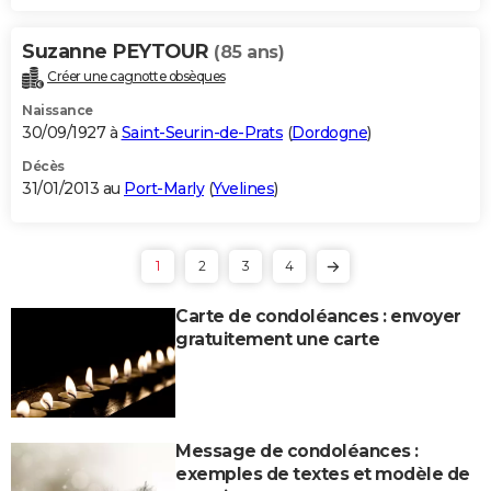
Suzanne PEYTOUR
(85 ans)
Créer une cagnotte obsèques
Naissance
30/09/1927 à
Saint-Seurin-de-Prats
(
Dordogne
)
Décès
31/01/2013 au
Port-Marly
(
Yvelines
)
1
2
3
4
Carte de condoléances : envoyer
gratuitement une carte
Message de condoléances :
exemples de textes et modèle de