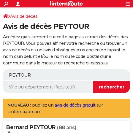
ACTUALITÉS
Connexion
S'inscrire
Avis de décès
Rechercher
Société
Education
Villes
Politique
Faits Divers
Monde
+
SPORT
Avis de décès PEYTOUR
Football
Cyclisme
Forum
Coupe du monde 2026
Tennis
Rugby
CULTURE
Accédez gratuitement sur cette page au carnet des décès des
TNT
Cinéma
Musique
Programme TV
Streaming
Sorties cinéma
+
PEYTOUR. Vous pouvez affiner votre recherche ou trouver un
FINANCE
avis de décès ou un avis d'obsèques plus ancien en tapant le
Impôts
Immobilier
Banque
Crédit
Retraite
Epargne
Risques naturels par ville
Assurance
AUTO
nom d'un défunt et/ou le nom ou le code postal d'une
commune dans le moteur de recherche ci-dessous.
Réserver un essai
Berlines
Forum auto
Essais
Citadines
SUV
+
HIGH-TECH
Meilleur smartphone
Ordinateurs
Guide high-tech
Mobiles
Internet
Jeux vidéo
+
BRICOLAGE
Aménagement intérieur
Cuisine
Jardinage
+
Forum
Extérieur
Salle de bains
Rangement
WEEK-END
Escapades
Expositions
Week-end nature
Guides de France
Patrimoine
Musées
+
LIFESTYLE
NOUVEAU :
publiez un
avis de décès gratuit
sur
Linternaute.com
Bien-être
Mode
+
Art de vivre
Loisirs
Modes de vie
SANTE
Bernard PEYTOUR
Guide de la santé
Médicaments
+
Alimentation
Maladies
Sommeil
(88 ans)
VOYAGE