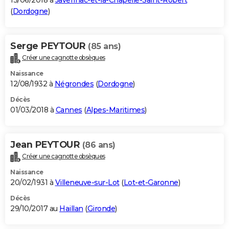
13/06/2018 à
Javerlhac-et-la-Chapelle-Saint-Robert
(
Dordogne
)
Serge PEYTOUR
(85 ans)
Créer une cagnotte obsèques
Naissance
12/08/1932 à
Négrondes
(
Dordogne
)
Décès
01/03/2018 à
Cannes
(
Alpes-Maritimes
)
Jean PEYTOUR
(86 ans)
Créer une cagnotte obsèques
Naissance
20/02/1931 à
Villeneuve-sur-Lot
(
Lot-et-Garonne
)
Décès
29/10/2017 au
Haillan
(
Gironde
)