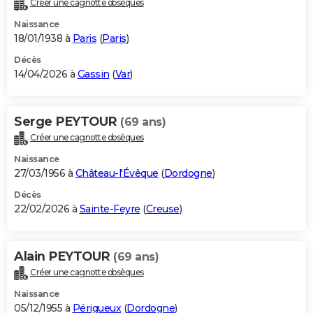
Créer une cagnotte obsèques
City break
Voyage de noces
Climat
Destinations
Voyage nature
Forum
+
PHOTO
Naissance
18/01/1938 à
Paris
(
Paris
)
GUIDES D'ACHAT
Décès
14/04/2026 à
Gassin
(
Var
)
BONS PLANS
CARTE DE VOEUX
Serge PEYTOUR
(69 ans)
Carte Bonne année
Carte Pâques
Carte de Noël
Carte Saint-Valentin
Carte d'anniversaire
DICTIONNAIRE
Créer une cagnotte obsèques
Biographies
Expressions
Dictionnaire
Citations
Proverbes
PROGRAMME TV
Naissance
27/03/1956 à
Château-l'Évêque
(
Dordogne
)
COPAINS D'AVANT
Décès
22/02/2026 à
Sainte-Feyre
(
Creuse
)
Se connecter
Collèges
Universités
Service militaire
S'inscrire
Lycées
Primaires
Entreprises
Avis de recherche
AVIS DE DÉCÈS
FORUM
Alain PEYTOUR
(69 ans)
Lifestyle
Sport
Television
Cinema
Bricolage
Culture
Auto
Voyage
Créer une cagnotte obsèques
Naissance
05/12/1955 à
Périgueux
(
Dordogne
)