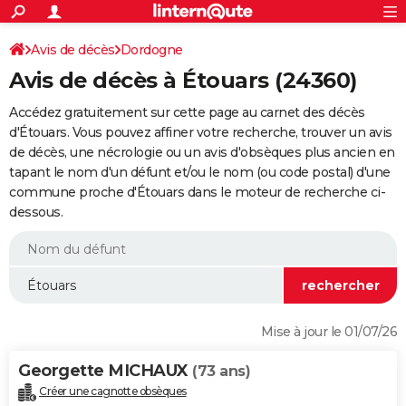
ACTUALITÉS
Connexion
S'inscrire
Avis de décès
Dordogne
Rechercher
Société
Education
Villes
Politique
Faits Divers
Monde
+
SPORT
Avis de décès à Étouars (24360)
Football
Cyclisme
Forum
Coupe du monde 2026
Tennis
Rugby
CULTURE
Accédez gratuitement sur cette page au carnet des décès
TNT
Cinéma
Musique
Programme TV
Streaming
Sorties cinéma
+
d'Étouars. Vous pouvez affiner votre recherche, trouver un avis
FINANCE
de décès, une nécrologie ou un avis d'obsèques plus ancien en
Impôts
Immobilier
Banque
Crédit
Retraite
Epargne
Risques naturels par ville
Assurance
AUTO
tapant le nom d'un défunt et/ou le nom (ou code postal) d'une
commune proche d'Étouars dans le moteur de recherche ci-
Réserver un essai
Berlines
Forum auto
Essais
Citadines
SUV
+
HIGH-TECH
dessous.
Meilleur smartphone
Ordinateurs
Guide high-tech
Mobiles
Internet
Jeux vidéo
+
BRICOLAGE
Aménagement intérieur
Cuisine
Jardinage
+
Forum
Extérieur
Salle de bains
Rangement
WEEK-END
Escapades
Expositions
Week-end nature
Guides de France
Patrimoine
Musées
+
LIFESTYLE
Mise à jour le 01/07/26
Bien-être
Mode
+
Art de vivre
Loisirs
Modes de vie
SANTE
Georgette MICHAUX
(73 ans)
Guide de la santé
Médicaments
+
Alimentation
Maladies
Sommeil
VOYAGE
Créer une cagnotte obsèques