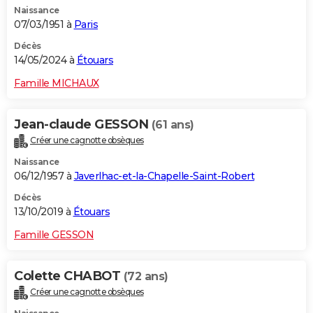
Naissance
City break
Voyage de noces
Climat
Destinations
Voyage nature
Forum
+
PHOTO
07/03/1951 à
Paris
GUIDES D'ACHAT
Décès
14/05/2024 à
Étouars
BONS PLANS
Famille MICHAUX
CARTE DE VOEUX
Jean-claude GESSON
(61 ans)
Carte Bonne année
Carte Pâques
Carte de Noël
Carte Saint-Valentin
Carte d'anniversaire
DICTIONNAIRE
Créer une cagnotte obsèques
Biographies
Expressions
Dictionnaire
Citations
Proverbes
PROGRAMME TV
Naissance
06/12/1957 à
Javerlhac-et-la-Chapelle-Saint-Robert
COPAINS D'AVANT
Décès
13/10/2019 à
Étouars
Se connecter
Collèges
Universités
Service militaire
S'inscrire
Lycées
Primaires
Entreprises
Avis de recherche
AVIS DE DÉCÈS
Famille GESSON
FORUM
Lifestyle
Sport
Television
Cinema
Bricolage
Culture
Auto
Voyage
Colette CHABOT
(72 ans)
Créer une cagnotte obsèques