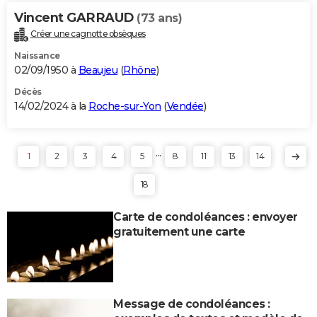
Vincent GARRAUD
(73 ans)
Créer une cagnotte obsèques
Naissance
02/09/1950 à
Beaujeu
(
Rhône
)
Décès
14/02/2024 à la
Roche-sur-Yon
(
Vendée
)
...
1
2
3
4
5
8
11
13
14
18
Carte de condoléances : envoyer
gratuitement une carte
Message de condoléances :