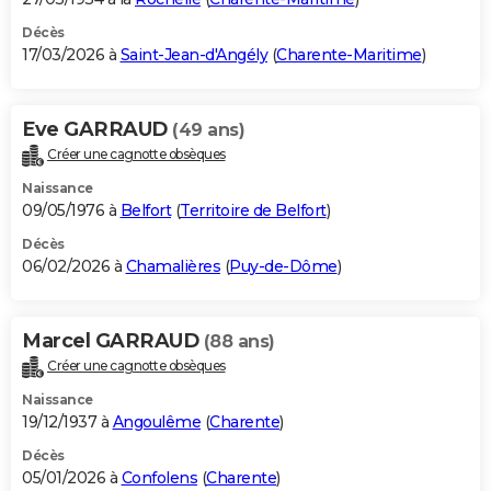
Décès
17/03/2026 à
Saint-Jean-d'Angély
(
Charente-Maritime
)
Eve GARRAUD
(49 ans)
Créer une cagnotte obsèques
Naissance
09/05/1976 à
Belfort
(
Territoire de Belfort
)
Décès
06/02/2026 à
Chamalières
(
Puy-de-Dôme
)
Marcel GARRAUD
(88 ans)
Créer une cagnotte obsèques
Naissance
19/12/1937 à
Angoulême
(
Charente
)
Décès
05/01/2026 à
Confolens
(
Charente
)