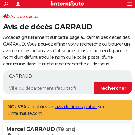
ACTUALITÉS
Connexion
S'inscrire
Avis de décès
Rechercher
Société
Education
Villes
Politique
Faits Divers
Monde
+
SPORT
Avis de décès GARRAUD
Football
Cyclisme
Forum
Coupe du monde 2026
Tennis
Rugby
CULTURE
Accédez gratuitement sur cette page au carnet des décès des
TNT
Cinéma
Musique
Programme TV
Streaming
Sorties cinéma
+
GARRAUD. Vous pouvez affiner votre recherche ou trouver un
FINANCE
avis de décès ou un avis d'obsèques plus ancien en tapant le
Impôts
Immobilier
Banque
Crédit
Retraite
Epargne
Risques naturels par ville
Assurance
AUTO
nom d'un défunt et/ou le nom ou le code postal d'une
commune dans le moteur de recherche ci-dessous.
Réserver un essai
Berlines
Forum auto
Essais
Citadines
SUV
+
HIGH-TECH
Meilleur smartphone
Ordinateurs
Guide high-tech
Mobiles
Internet
Jeux vidéo
+
BRICOLAGE
Aménagement intérieur
Cuisine
Jardinage
+
Forum
Extérieur
Salle de bains
Rangement
WEEK-END
Escapades
Expositions
Week-end nature
Guides de France
Patrimoine
Musées
+
LIFESTYLE
NOUVEAU :
publiez un
avis de décès gratuit
sur
Linternaute.com
Bien-être
Mode
+
Art de vivre
Loisirs
Modes de vie
SANTE
Marcel GARRAUD
Guide de la santé
Médicaments
+
Alimentation
Maladies
Sommeil
(79 ans)
VOYAGE