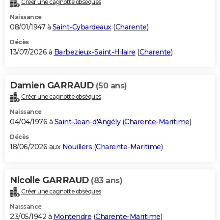
Créer une cagnotte obsèques
City break
Voyage de noces
Climat
Destinations
Voyage nature
Forum
+
PHOTO
Naissance
08/01/1947 à
Saint-Cybardeaux
(
Charente
)
GUIDES D'ACHAT
Décès
13/07/2026 à
Barbezieux-Saint-Hilaire
(
Charente
)
BONS PLANS
CARTE DE VOEUX
Damien GARRAUD
(50 ans)
Carte Bonne année
Carte Pâques
Carte de Noël
Carte Saint-Valentin
Carte d'anniversaire
DICTIONNAIRE
Créer une cagnotte obsèques
Biographies
Expressions
Dictionnaire
Citations
Proverbes
PROGRAMME TV
Naissance
04/04/1976 à
Saint-Jean-d'Angély
(
Charente-Maritime
)
COPAINS D'AVANT
Décès
18/06/2026 aux
Nouillers
(
Charente-Maritime
)
Se connecter
Collèges
Universités
Service militaire
S'inscrire
Lycées
Primaires
Entreprises
Avis de recherche
AVIS DE DÉCÈS
FORUM
Nicolle GARRAUD
(83 ans)
Lifestyle
Sport
Television
Cinema
Bricolage
Culture
Auto
Voyage
Créer une cagnotte obsèques
Naissance
23/05/1942 à
Montendre
(
Charente-Maritime
)