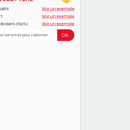
alité
Voir un exemple
rt
Voir un exemple
dossiers d'actu
Voir un exemple