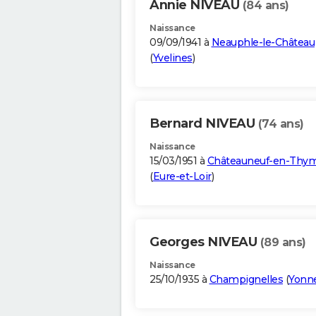
Annie NIVEAU
(84 ans)
Naissance
09/09/1941 à
Neauphle-le-Château
(
Yvelines
)
Bernard NIVEAU
(74 ans)
Naissance
15/03/1951 à
Châteauneuf-en-Thym
(
Eure-et-Loir
)
Georges NIVEAU
(89 ans)
Naissance
25/10/1935 à
Champignelles
(
Yonn