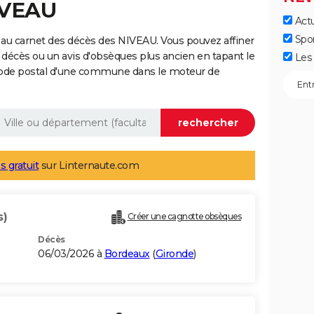
IVEAU
Actu
Spo
au carnet des décès des NIVEAU. Vous pouvez affiner
 décès ou un avis d'obsèques plus ancien en tapant le
Les 
code postal d'une commune dans le moteur de
s gratuit
sur Linternaute.com
s)
Créer une cagnotte obsèques
Décès
06/03/2026 à
Bordeaux
(
Gironde
)