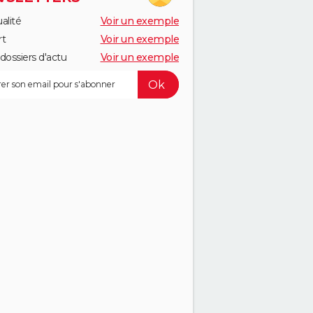
alité
Voir un exemple
rt
Voir un exemple
dossiers d'actu
Voir un exemple