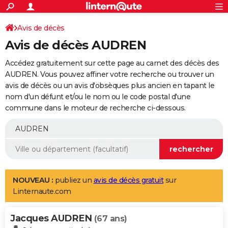
ACTUALITÉS
Connexion
S'inscrire
Avis de décès
Rechercher
Société
Education
Villes
Politique
Faits Divers
Monde
+
SPORT
Avis de décès AUDREN
Football
Cyclisme
Forum
Coupe du monde 2026
Tennis
Rugby
CULTURE
Accédez gratuitement sur cette page au carnet des décès des
TNT
Cinéma
Musique
Programme TV
Streaming
Sorties cinéma
+
AUDREN. Vous pouvez affiner votre recherche ou trouver un
FINANCE
avis de décès ou un avis d'obsèques plus ancien en tapant le
Impôts
Immobilier
Banque
Crédit
Retraite
Epargne
Risques naturels par ville
Assurance
AUTO
nom d'un défunt et/ou le nom ou le code postal d'une
commune dans le moteur de recherche ci-dessous.
Réserver un essai
Berlines
Forum auto
Essais
Citadines
SUV
+
HIGH-TECH
Meilleur smartphone
Ordinateurs
Guide high-tech
Mobiles
Internet
Jeux vidéo
+
BRICOLAGE
Aménagement intérieur
Cuisine
Jardinage
+
Forum
Extérieur
Salle de bains
Rangement
WEEK-END
Escapades
Expositions
Week-end nature
Guides de France
Patrimoine
Musées
+
LIFESTYLE
NOUVEAU :
publiez un
avis de décès gratuit
sur
Linternaute.com
Bien-être
Mode
+
Art de vivre
Loisirs
Modes de vie
SANTE
Jacques AUDREN
Guide de la santé
Médicaments
+
Alimentation
Maladies
Sommeil
(67 ans)
VOYAGE