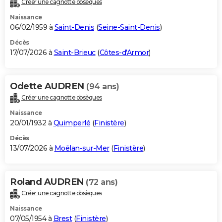
Créer une cagnotte obsèques
City break
Voyage de noces
Climat
Destinations
Voyage nature
Forum
+
PHOTO
Naissance
06/02/1959 à
Saint-Denis
(
Seine-Saint-Denis
)
GUIDES D'ACHAT
Décès
17/07/2026 à
Saint-Brieuc
(
Côtes-d'Armor
)
BONS PLANS
CARTE DE VOEUX
Odette AUDREN
(94 ans)
Carte Bonne année
Carte Pâques
Carte de Noël
Carte Saint-Valentin
Carte d'anniversaire
DICTIONNAIRE
Créer une cagnotte obsèques
Biographies
Expressions
Dictionnaire
Citations
Proverbes
PROGRAMME TV
Naissance
20/01/1932 à
Quimperlé
(
Finistère
)
COPAINS D'AVANT
Décès
13/07/2026 à
Moëlan-sur-Mer
(
Finistère
)
Se connecter
Collèges
Universités
Service militaire
S'inscrire
Lycées
Primaires
Entreprises
Avis de recherche
AVIS DE DÉCÈS
FORUM
Roland AUDREN
(72 ans)
Lifestyle
Sport
Television
Cinema
Bricolage
Culture
Auto
Voyage
Créer une cagnotte obsèques
Naissance
07/05/1954 à
Brest
(
Finistère
)