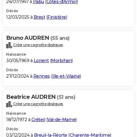
24/07/1947 à
Pabu
(
Côtes-d'Armor
)
Décès
12/03/2025 à
Brest
(
Finistère
)
Bruno AUDREN
(55 ans)
Créer une cagnotte obsèques
Naissance
30/05/1969 à
Lorient
(
Morbihan
)
Décès
27/12/2024 à
Rennes
(
Ille-et-Vilaine
)
Beatrice AUDREN
(51 ans)
Créer une cagnotte obsèques
Naissance
18/12/1972 à
Créteil
(
Val-de-Marne
)
Décès
03/12/2024 à
Breuil-la-Réorte
(
Charente-Maritime
)