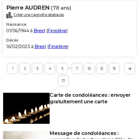
Pierre AUDREN
(78 ans)
Créer une cagnotte obsèques
Naissance
01/06/1944 à
Brest
(
Finistère
)
Décès
16/02/2023 à
Brest
(
Finistère
)
...
1
2
3
4
5
7
10
12
13
17
Carte de condoléances : envoyer
gratuitement une carte
Message de condoléances :