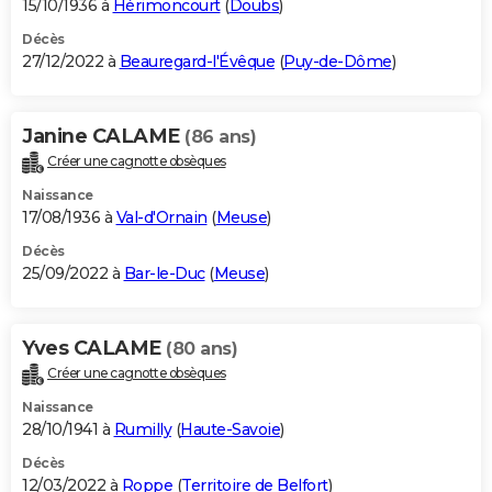
15/10/1936 à
Hérimoncourt
(
Doubs
)
Décès
27/12/2022 à
Beauregard-l'Évêque
(
Puy-de-Dôme
)
Janine CALAME
(86 ans)
Créer une cagnotte obsèques
Naissance
17/08/1936 à
Val-d'Ornain
(
Meuse
)
Décès
25/09/2022 à
Bar-le-Duc
(
Meuse
)
Yves CALAME
(80 ans)
Créer une cagnotte obsèques
Naissance
28/10/1941 à
Rumilly
(
Haute-Savoie
)
Décès
12/03/2022 à
Roppe
(
Territoire de Belfort
)