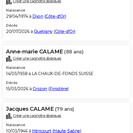
Créer une cagnotte obsèques
City break
Voyage de noces
Climat
Destinations
Voyage nature
Forum
+
PHOTO
Naissance
29/04/1974 à
Dijon
(
Côte-d'Or
)
GUIDES D'ACHAT
Décès
20/07/2026 à
Quetigny
(
Côte-d'Or
)
BONS PLANS
CARTE DE VOEUX
Anne-marie CALAME
(88 ans)
Carte Bonne année
Carte Pâques
Carte de Noël
Carte Saint-Valentin
Carte d'anniversaire
DICTIONNAIRE
Créer une cagnotte obsèques
Biographies
Expressions
Dictionnaire
Citations
Proverbes
PROGRAMME TV
Naissance
14/03/1938 à LA CHAUX-DE-FONDS SUISSE
COPAINS D'AVANT
Décès
15/03/2026 à
Crozon
(
Finistère
)
Se connecter
Collèges
Universités
Service militaire
S'inscrire
Lycées
Primaires
Entreprises
Avis de recherche
AVIS DE DÉCÈS
FORUM
Jacques CALAME
(79 ans)
Lifestyle
Sport
Television
Cinema
Bricolage
Culture
Auto
Voyage
Créer une cagnotte obsèques
Naissance
10/03/1946 à
Héricourt
(
Haute-Saône
)