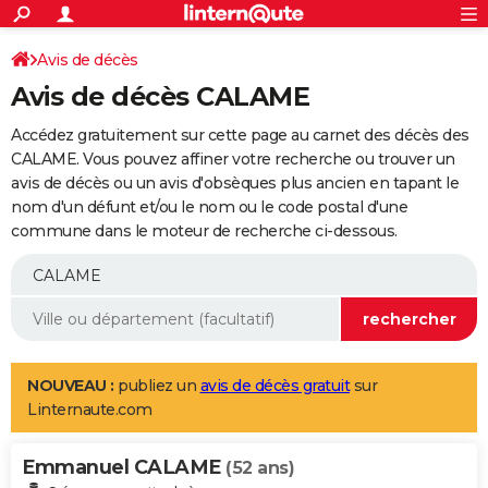
ACTUALITÉS
Connexion
S'inscrire
Avis de décès
Rechercher
Société
Education
Villes
Politique
Faits Divers
Monde
+
SPORT
Avis de décès CALAME
Football
Cyclisme
Forum
Coupe du monde 2026
Tennis
Rugby
CULTURE
Accédez gratuitement sur cette page au carnet des décès des
TNT
Cinéma
Musique
Programme TV
Streaming
Sorties cinéma
+
CALAME. Vous pouvez affiner votre recherche ou trouver un
FINANCE
avis de décès ou un avis d'obsèques plus ancien en tapant le
Impôts
Immobilier
Banque
Crédit
Retraite
Epargne
Risques naturels par ville
Assurance
AUTO
nom d'un défunt et/ou le nom ou le code postal d'une
commune dans le moteur de recherche ci-dessous.
Réserver un essai
Berlines
Forum auto
Essais
Citadines
SUV
+
HIGH-TECH
Meilleur smartphone
Ordinateurs
Guide high-tech
Mobiles
Internet
Jeux vidéo
+
BRICOLAGE
Aménagement intérieur
Cuisine
Jardinage
+
Forum
Extérieur
Salle de bains
Rangement
WEEK-END
Escapades
Expositions
Week-end nature
Guides de France
Patrimoine
Musées
+
LIFESTYLE
NOUVEAU :
publiez un
avis de décès gratuit
sur
Linternaute.com
Bien-être
Mode
+
Art de vivre
Loisirs
Modes de vie
SANTE
Emmanuel CALAME
Guide de la santé
Médicaments
+
Alimentation
Maladies
Sommeil
(52 ans)
VOYAGE