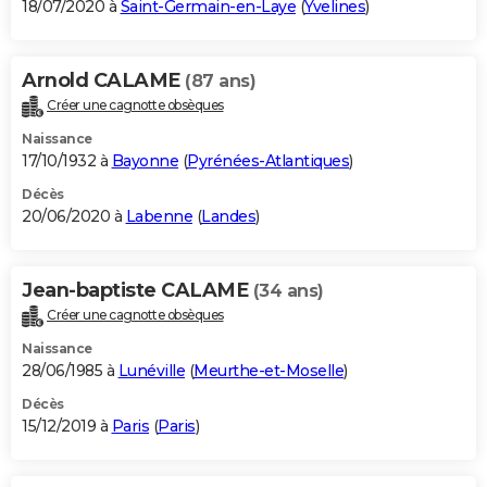
18/07/2020 à
Saint-Germain-en-Laye
(
Yvelines
)
Arnold CALAME
(87 ans)
Créer une cagnotte obsèques
Naissance
17/10/1932 à
Bayonne
(
Pyrénées-Atlantiques
)
Décès
20/06/2020 à
Labenne
(
Landes
)
Jean-baptiste CALAME
(34 ans)
Créer une cagnotte obsèques
Naissance
28/06/1985 à
Lunéville
(
Meurthe-et-Moselle
)
Décès
15/12/2019 à
Paris
(
Paris
)