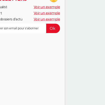
alité
Voir un exemple
rt
Voir un exemple
dossiers d'actu
Voir un exemple