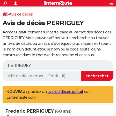
ACTUALITÉS
Connexion
S'inscrire
Avis de décès
Rechercher
Société
Education
Villes
Politique
Faits Divers
Monde
+
SPORT
Avis de décès PERRIGUEY
Football
Cyclisme
Forum
Coupe du monde 2026
Tennis
Rugby
CULTURE
Accédez gratuitement sur cette page au carnet des décès des
TNT
Cinéma
Musique
Programme TV
Streaming
Sorties cinéma
+
PERRIGUEY. Vous pouvez affiner votre recherche ou trouver
FINANCE
un avis de décès ou un avis d'obsèques plus ancien en tapant
Impôts
Immobilier
Banque
Crédit
Retraite
Epargne
Risques naturels par ville
Assurance
AUTO
le nom d'un défunt et/ou le nom ou le code postal d'une
commune dans le moteur de recherche ci-dessous.
Réserver un essai
Berlines
Forum auto
Essais
Citadines
SUV
+
HIGH-TECH
Meilleur smartphone
Ordinateurs
Guide high-tech
Mobiles
Internet
Jeux vidéo
+
BRICOLAGE
Aménagement intérieur
Cuisine
Jardinage
+
Forum
Extérieur
Salle de bains
Rangement
WEEK-END
Escapades
Expositions
Week-end nature
Guides de France
Patrimoine
Musées
+
LIFESTYLE
NOUVEAU :
publiez un
avis de décès gratuit
sur
Linternaute.com
Bien-être
Mode
+
Art de vivre
Loisirs
Modes de vie
SANTE
Frederic PERRIGUEY
Guide de la santé
Médicaments
+
Alimentation
Maladies
Sommeil
(60 ans)
VOYAGE