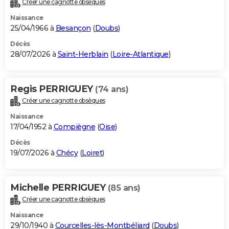
Créer une cagnotte obsèques
City break
Voyage de noces
Climat
Destinations
Voyage nature
Forum
+
PHOTO
Naissance
25/04/1966 à
Besançon
(
Doubs
)
GUIDES D'ACHAT
Décès
28/07/2026 à
Saint-Herblain
(
Loire-Atlantique
)
BONS PLANS
CARTE DE VOEUX
Regis PERRIGUEY
(74 ans)
Carte Bonne année
Carte Pâques
Carte de Noël
Carte Saint-Valentin
Carte d'anniversaire
DICTIONNAIRE
Créer une cagnotte obsèques
Biographies
Expressions
Dictionnaire
Citations
Proverbes
PROGRAMME TV
Naissance
17/04/1952 à
Compiègne
(
Oise
)
COPAINS D'AVANT
Décès
19/07/2026 à
Chécy
(
Loiret
)
Se connecter
Collèges
Universités
Service militaire
S'inscrire
Lycées
Primaires
Entreprises
Avis de recherche
AVIS DE DÉCÈS
FORUM
Michelle PERRIGUEY
(85 ans)
Lifestyle
Sport
Television
Cinema
Bricolage
Culture
Auto
Voyage
Créer une cagnotte obsèques
Naissance
29/10/1940 à
Courcelles-lès-Montbéliard
(
Doubs
)