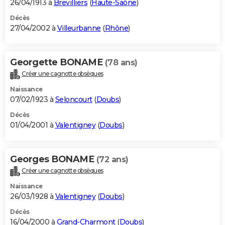
26/04/1913 à
Brevilliers
(
Haute-Saône
)
Décès
27/04/2002 à
Villeurbanne
(
Rhône
)
Georgette BONAME
(78 ans)
Créer une cagnotte obsèques
Naissance
07/02/1923 à
Seloncourt
(
Doubs
)
Décès
01/04/2001 à
Valentigney
(
Doubs
)
Georges BONAME
(72 ans)
Créer une cagnotte obsèques
Naissance
26/03/1928 à
Valentigney
(
Doubs
)
Décès
16/04/2000 à
Grand-Charmont
(
Doubs
)