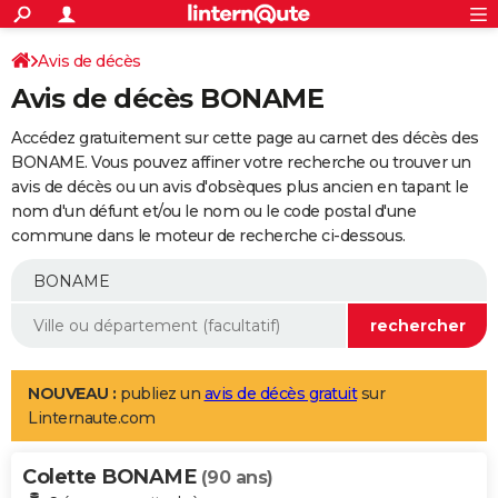
ACTUALITÉS
Connexion
S'inscrire
Avis de décès
Rechercher
Société
Education
Villes
Politique
Faits Divers
Monde
+
SPORT
Avis de décès BONAME
Football
Cyclisme
Forum
Coupe du monde 2026
Tennis
Rugby
CULTURE
Accédez gratuitement sur cette page au carnet des décès des
TNT
Cinéma
Musique
Programme TV
Streaming
Sorties cinéma
+
BONAME. Vous pouvez affiner votre recherche ou trouver un
FINANCE
avis de décès ou un avis d'obsèques plus ancien en tapant le
Impôts
Immobilier
Banque
Crédit
Retraite
Epargne
Risques naturels par ville
Assurance
AUTO
nom d'un défunt et/ou le nom ou le code postal d'une
commune dans le moteur de recherche ci-dessous.
Réserver un essai
Berlines
Forum auto
Essais
Citadines
SUV
+
HIGH-TECH
Meilleur smartphone
Ordinateurs
Guide high-tech
Mobiles
Internet
Jeux vidéo
+
BRICOLAGE
Aménagement intérieur
Cuisine
Jardinage
+
Forum
Extérieur
Salle de bains
Rangement
WEEK-END
Escapades
Expositions
Week-end nature
Guides de France
Patrimoine
Musées
+
LIFESTYLE
NOUVEAU :
publiez un
avis de décès gratuit
sur
Linternaute.com
Bien-être
Mode
+
Art de vivre
Loisirs
Modes de vie
SANTE
Colette BONAME
Guide de la santé
Médicaments
+
Alimentation
Maladies
Sommeil
(90 ans)
VOYAGE