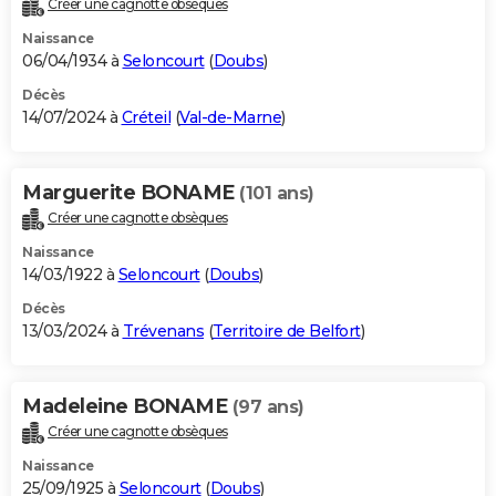
Créer une cagnotte obsèques
City break
Voyage de noces
Climat
Destinations
Voyage nature
Forum
+
PHOTO
Naissance
06/04/1934 à
Seloncourt
(
Doubs
)
GUIDES D'ACHAT
Décès
14/07/2024 à
Créteil
(
Val-de-Marne
)
BONS PLANS
CARTE DE VOEUX
Marguerite BONAME
(101 ans)
Carte Bonne année
Carte Pâques
Carte de Noël
Carte Saint-Valentin
Carte d'anniversaire
DICTIONNAIRE
Créer une cagnotte obsèques
Biographies
Expressions
Dictionnaire
Citations
Proverbes
PROGRAMME TV
Naissance
14/03/1922 à
Seloncourt
(
Doubs
)
COPAINS D'AVANT
Décès
13/03/2024 à
Trévenans
(
Territoire de Belfort
)
Se connecter
Collèges
Universités
Service militaire
S'inscrire
Lycées
Primaires
Entreprises
Avis de recherche
AVIS DE DÉCÈS
FORUM
Madeleine BONAME
(97 ans)
Lifestyle
Sport
Television
Cinema
Bricolage
Culture
Auto
Voyage
Créer une cagnotte obsèques
Naissance
25/09/1925 à
Seloncourt
(
Doubs
)